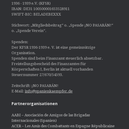
1936 - 1939 e.V. (KFSR)
IBAN: DE31 100500001653528911
SWIFT-BIC: BELADEBEXXX
Stichwort: „Mitgliedsbeitrag“ o. „Spende ¡NO PASARÁN!“
o. „Spende Verein“.
Spenden:
Der KFSR 1936-1939 e. V. ist eine gemeinnützige
Organisation.
Spenden sind beim Finanzamt steuerlich absetzbar.
Freistellungsbescheid des Finanzamtes für
Körperschaften I, Berlin ist aktuell vorhanden
Steuernummer 27/670/54593.
Zeitschrift: ¡NO PASARÁN!
E-Mail:
info@spanienkaempfer.de
Partnerorganisationen
AABI – Asociación de Amigos de las Brigadas
Internacionales (Spanien)
ACER – Les Amis des Combattants en Espagne Républicaine