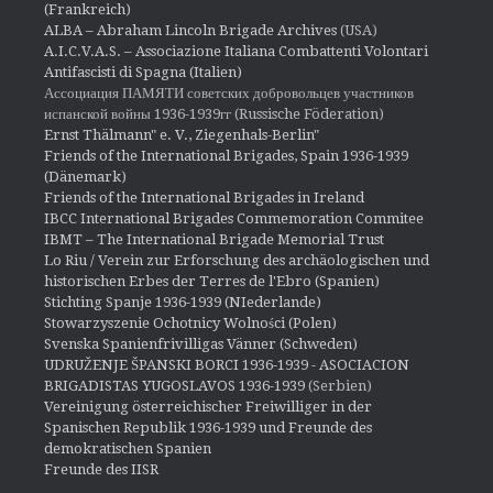
(Frankreich)
ALBA – Abraham Lincoln Brigade Archives
(USA)
A.I.C.V.A.S. – Associazione Italiana Combattenti Volontari
Antifascisti di Spagna (Italien)
Ассоциация ПАМЯТИ советских добровольцев участников
испанской войны 1936-1939гг (Russische Föderation)
Ernst Thälmann" e. V., Ziegenhals-Berlin"
Friends of the International Brigades, Spain 1936-1939
(Dänemark)
Friends of the International Brigades in Ireland
IBCC International Brigades Commemoration Commitee
IBMT – The International Brigade Memorial Trust
Lo Riu / Verein zur Erforschung des archäologischen und
historischen Erbes der Terres de l'Ebro (Spanien)
Stichting Spanje 1936-1939 (NIederlande)
Stowarzyszenie Ochotnicy Wolności (Polen)
Svenska Spanienfrivilligas Vänner (Schweden)
UDRUŽENJE ŠPANSKI BORCI 1936-1939 - ASOCIACION
BRIGADISTAS YUGOSLAVOS 1936-1939
(Serbien)
Vereinigung österreichischer Freiwilliger in der
Spanischen Republik 1936-1939 und Freunde des
demokratischen Spanien
Freunde des IISR