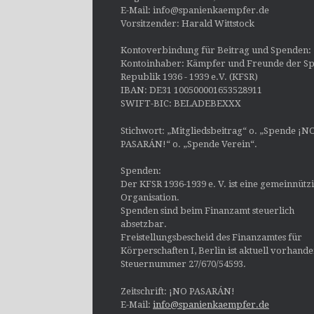
E-Mail: info@spanienkaempfer.de
Vorsitzender: Harald Wittstock
Kontoverbindung für Beitrag und Spenden:
Kontoinhaber: Kämpfer und Freunde der Sp
Republik 1936 - 1939 e.V. (KFSR)
IBAN: DE31 100500001653528911
SWIFT-BIC: BELADEBEXXX
Stichwort: „Mitgliedsbeitrag“ o. „Spende ¡N
PASARÁN!“ o. „Spende Verein“.
Spenden:
Der KFSR 1936-1939 e. V. ist eine gemeinnütz
Organisation.
Spenden sind beim Finanzamt steuerlich
absetzbar.
Freistellungsbescheid des Finanzamtes für
Körperschaften I, Berlin ist aktuell vorhand
Steuernummer 27/670/54593.
Zeitschrift: ¡NO PASARÁN!
E-Mail:
info@spanienkaempfer.de