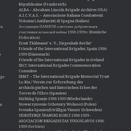
Républicaine (Frankreich)
ALBA – Abraham Lincoln Brigade Archives
(USA)
A.I.C.V.A.S. – Associazione Italiana Combattenti
Volontari Antifascisti di Spagna (Italien)
Ассоциация ПАМЯТИ советских добровольцев
a,
участников испанской войны 1936-1939гг (Russische
Föderation)
Ernst Thälmann" e. V., Ziegenhals-Berlin"
Friends of the International Brigades, Spain 1936-
1939 (Dänemark)
O
Friends of the International Brigades in Ireland
IBCC International Brigades Commemoration
Commitee
IBMT – The International Brigade Memorial Trust
ige
Lo Riu / Verein zur Erforschung des
archäologischen und historischen Erbes der
Terres de l'Ebro (Spanien)
Stichting Spanje 1936-1939 (NIederlande)
Stowarzyszenie Ochotnicy Wolności (Polen)
en
Svenska Spanienfrivilligas Vänner (Schweden)
UDRUŽENJE ŠPANSKI BORCI 1936-1939 -
ASOCIACION BRIGADISTAS YUGOSLAVOS 1936-
1939
(Serbien)