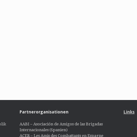
Partnerorganisationen
Links
lik
AABI – Asociación de Amigos de las Brigadas
Internacionales (Spanien)
ACER – Les Amis des Combattants en Espagne