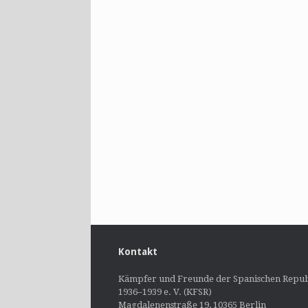
Kontakt
Kämpfer und Freunde der Spanischen Repub
1936–1939 e. V. (KFSR)
Magdalenenstraße 19, 10365 Berlin