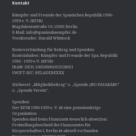
Kontakt
Kämpfer und Freunde der Spanischen Republik 1936–
1939 e. V. (KFSR)
Magdalenenstraße 19, 10365 Berlin
E-Mail: info@spanienkaempfer.de
Vorsitzender: Harald Wittstock
Kontoverbindung für Beitrag und Spenden:
Kontoinhaber: Kämpfer und Freunde der Spa, Republik
1936 - 1939 e.V. (KFSR)
IBAN: DE31 100500001653528911
SWIFT-BIC: BELADEBEXXX
Stichwort: „Mitgliedsbeitrag“ o. „Spende ¡NO PASARÁN!“
o. „Spende Verein“.
Spenden:
Der KFSR 1936-1939 e. V. ist eine gemeinnützige
Organisation.
Spenden sind beim Finanzamt steuerlich absetzbar.
Freistellungsbescheid des Finanzamtes für
Körperschaften I, Berlin ist aktuell vorhanden