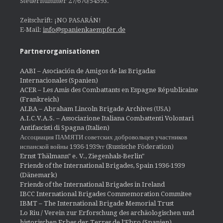
Steuernummer 27/670/54593.
Zeitschrift: ¡NO PASARÁN!
E-Mail:
info@spanienkaempfer.de
Partnerorganisationen
AABI – Asociación de Amigos de las Brigadas
Internacionales (Spanien)
ACER – Les Amis des Combattants en Espagne Républicaine
(Frankreich)
ALBA – Abraham Lincoln Brigade Archives
(USA)
A.I.C.V.A.S. – Associazione Italiana Combattenti Volontari
Antifascisti di Spagna (Italien)
Ассоциация ПАМЯТИ советских добровольцев участников
испанской войны 1936-1939гг (Russische Föderation)
Ernst Thälmann" e. V., Ziegenhals-Berlin"
Friends of the International Brigades, Spain 1936-1939
(Dänemark)
Friends of the International Brigades in Ireland
IBCC International Brigades Commemoration Commitee
IBMT – The International Brigade Memorial Trust
Lo Riu / Verein zur Erforschung des archäologischen und
historischen Erbes der Terres de l'Ebro (Spanien)