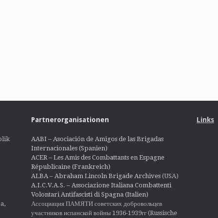
Partnerorganisationen
Links
lik
AABI – Asociación de Amigos de las Brigadas
Internacionales (Spanien)
ACER – Les Amis des Combattants en Espagne
Républicaine (Frankreich)
ALBA – Abraham Lincoln Brigade Archives
(USA)
A.I.C.V.A.S. – Associazione Italiana Combattenti
Volontari Antifascisti di Spagna (Italien)
Ассоциация ПАМЯТИ советских добровольцев
a,
участников испанской войны 1936-1939гг (Russische