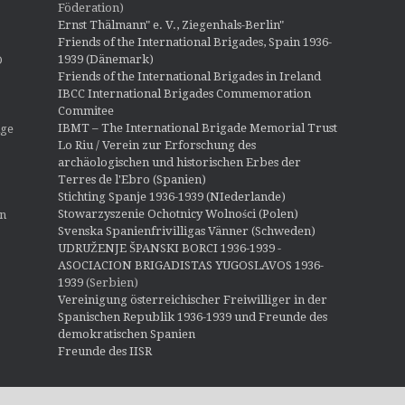
Föderation)
Ernst Thälmann" e. V., Ziegenhals-Berlin"
Friends of the International Brigades, Spain 1936-
1939 (Dänemark)
O
Friends of the International Brigades in Ireland
IBCC International Brigades Commemoration
Commitee
IBMT – The International Brigade Memorial Trust
ige
Lo Riu / Verein zur Erforschung des
archäologischen und historischen Erbes der
Terres de l'Ebro (Spanien)
Stichting Spanje 1936-1939 (NIederlande)
Stowarzyszenie Ochotnicy Wolności (Polen)
en
Svenska Spanienfrivilligas Vänner (Schweden)
UDRUŽENJE ŠPANSKI BORCI 1936-1939 -
ASOCIACION BRIGADISTAS YUGOSLAVOS 1936-
1939
(Serbien)
Vereinigung österreichischer Freiwilliger in der
Spanischen Republik 1936-1939 und Freunde des
demokratischen Spanien
Freunde des IISR