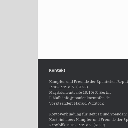
Kontakt
Kämpfer und Freunde der Spanischen Repub
1936–1939 e. V. (KFSR)
Magdalenenstraße 19, 10365 Berlin
E-Mail: info@spanienkaempfer.de
Vorsitzender: Harald Wittstock
Kontoverbindung für Beitrag und Spenden:
Kontoinhaber: Kämpfer und Freunde der Sp
Republik 1936 - 1939 e.V. (KFSR)