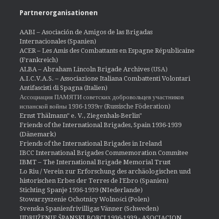
Partnerorganisationen
AABI – Asociación de Amigos de las Brigadas
Internacionales (Spanien)
ACER – Les Amis des Combattants en Espagne Républicaine
(Frankreich)
ALBA – Abraham Lincoln Brigade Archives
(USA)
A.I.C.V.A.S. – Associazione Italiana Combattenti Volontari
Antifascisti di Spagna (Italien)
Ассоциация ПАМЯТИ советских добровольцев участников
испанской войны 1936-1939гг (Russische Föderation)
Ernst Thälmann" e. V., Ziegenhals-Berlin"
Friends of the International Brigades, Spain 1936-1939
(Dänemark)
Friends of the International Brigades in Ireland
IBCC International Brigades Commemoration Commitee
IBMT – The International Brigade Memorial Trust
Lo Riu / Verein zur Erforschung des archäologischen und
historischen Erbes der Terres de l'Ebro (Spanien)
Stichting Spanje 1936-1939 (NIederlande)
Stowarzyszenie Ochotnicy Wolności (Polen)
Svenska Spanienfrivilligas Vänner (Schweden)
UDRUŽENJE ŠPANSKI BORCI 1936-1939 - ASOCIACION