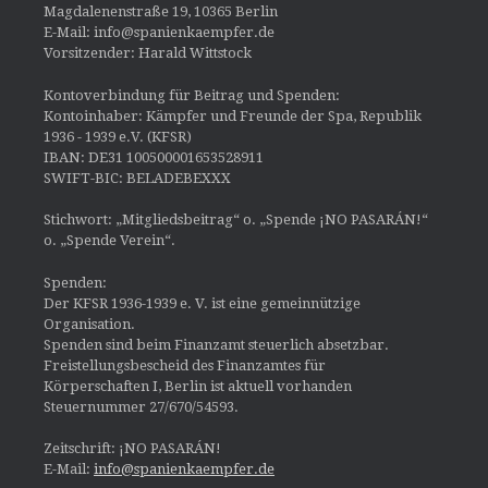
Magdalenenstraße 19, 10365 Berlin
E-Mail: info@spanienkaempfer.de
Vorsitzender: Harald Wittstock
Kontoverbindung für Beitrag und Spenden:
Kontoinhaber: Kämpfer und Freunde der Spa, Republik
1936 - 1939 e.V. (KFSR)
IBAN: DE31 100500001653528911
SWIFT-BIC: BELADEBEXXX
Stichwort: „Mitgliedsbeitrag“ o. „Spende ¡NO PASARÁN!“
o. „Spende Verein“.
Spenden:
Der KFSR 1936-1939 e. V. ist eine gemeinnützige
Organisation.
Spenden sind beim Finanzamt steuerlich absetzbar.
Freistellungsbescheid des Finanzamtes für
Körperschaften I, Berlin ist aktuell vorhanden
Steuernummer 27/670/54593.
Zeitschrift: ¡NO PASARÁN!
E-Mail:
info@spanienkaempfer.de