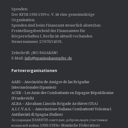
Spenden:
Der KFSR 1936-1939 e. V. ist eine gemeinnützige
Organisation.
Spenden sind beim Finanzamt steuerlich absetzbar.
Freistellungsbescheid des Finanzamtes für
Körperschaften I, Berlin ist aktuell vorhanden
Steuernummer 27/670/54593.
Zeitschrift: ¡NO PASARÁN!
E-Mail:
info@spanienkaempfer.de
Partnerorganisationen
AABI – Asociación de Amigos de las Brigadas
Internacionales (Spanien)
ACER – Les Amis des Combattants en Espagne Républicaine
(Frankreich)
ALBA – Abraham Lincoln Brigade Archives
(USA)
A.I.C.V.A.S. – Associazione Italiana Combattenti Volontari
Antifascisti di Spagna (Italien)
Ассоциация ПАМЯТИ советских добровольцев участников
испанской войны 1936-1939гг (Russische Föderation)