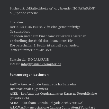
Stichwort: „Mitgliedsbeitrag“ o. „Spende ¡NO PASARÁN!“
o. „Spende Verein“.
Spenden:
Der KFSR 1936-1939 e. V. ist eine gemeinnützige
Organisation.
Spenden sind beim Finanzamt steuerlich absetzbar.
Freistellungsbescheid des Finanzamtes für
Körperschaften I, Berlin ist aktuell vorhanden
Steuernummer 27/670/54593.
Zeitschrift: ¡NO PASARÁN!
E-Mail:
info@spanienkaempfer.de
Partnerorganisationen
AABI – Asociación de Amigos de las Brigadas
Internacionales (Spanien)
ACER – Les Amis des Combattants en Espagne Républicaine
(Frankreich)
ALBA – Abraham Lincoln Brigade Archives
(USA)
A.I.C.V.A.S. – Associazione Italiana Combattenti Volontari