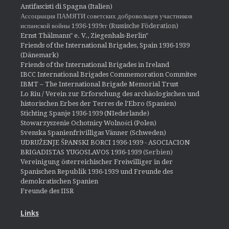
Antifascisti di Spagna (Italien)
Ассоциация ПАМЯТИ советских добровольцев участников
испанской войны 1936-1939гг (Russische Föderation)
Ernst Thälmann" e. V., Ziegenhals-Berlin"
Friends of the International Brigades, Spain 1936-1939
(Dänemark)
Friends of the International Brigades in Ireland
IBCC International Brigades Commemoration Commitee
IBMT – The International Brigade Memorial Trust
Lo Riu / Verein zur Erforschung des archäologischen und
historischen Erbes der Terres de l'Ebro (Spanien)
Stichting Spanje 1936-1939 (NIederlande)
Stowarzyszenie Ochotnicy Wolności (Polen)
Svenska Spanienfrivilligas Vänner (Schweden)
UDRUŽENJE ŠPANSKI BORCI 1936-1939 - ASOCIACION
BRIGADISTAS YUGOSLAVOS 1936-1939
(Serbien)
Vereinigung österreichischer Freiwilliger in der
Spanischen Republik 1936-1939 und Freunde des
demokratischen Spanien
Freunde des IISR
Links