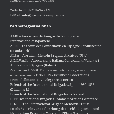
Steuernummer 27/670/54593.
Zeitschrift: ¡NO PASARÁN!
E-Mail:
info@spanienkaempfer.de
Partnerorganisationen
AABI – Asociación de Amigos de las Brigadas
Internacionales (Spanien)
ACER – Les Amis des Combattants en Espagne Républicaine
(Frankreich)
ALBA – Abraham Lincoln Brigade Archives
(USA)
A.I.C.V.A.S. – Associazione Italiana Combattenti Volontari
Antifascisti di Spagna (Italien)
Ассоциация ПАМЯТИ советских добровольцев участников
испанской войны 1936-1939гг (Russische Föderation)
Ernst Thälmann" e. V., Ziegenhals-Berlin"
Friends of the International Brigades, Spain 1936-1939
(Dänemark)
Friends of the International Brigades in Ireland
IBCC International Brigades Commemoration Commitee
IBMT – The International Brigade Memorial Trust
Lo Riu / Verein zur Erforschung des archäologischen und
historischen Erbes der Terres de l'Ebro (Spanien)