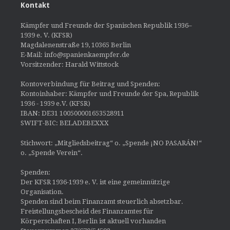
Kontakt
Kämpfer und Freunde der Spanischen Republik 1936–
1939 e. V. (KFSR)
Magdalenenstraße 19, 10365 Berlin
E-Mail: info@spanienkaempfer.de
Vorsitzender: Harald Wittstock
Kontoverbindung für Beitrag und Spenden:
Kontoinhaber: Kämpfer und Freunde der Spa, Republik
1936 - 1939 e.V. (KFSR)
IBAN: DE31 100500001653528911
SWIFT-BIC: BELADEBEXXX
Stichwort: „Mitgliedsbeitrag“ o. „Spende ¡NO PASARÁN!“
o. „Spende Verein“.
Spenden:
Der KFSR 1936-1939 e. V. ist eine gemeinnützige
Organisation.
Spenden sind beim Finanzamt steuerlich absetzbar.
Freistellungsbescheid des Finanzamtes für
Körperschaften I, Berlin ist aktuell vorhanden