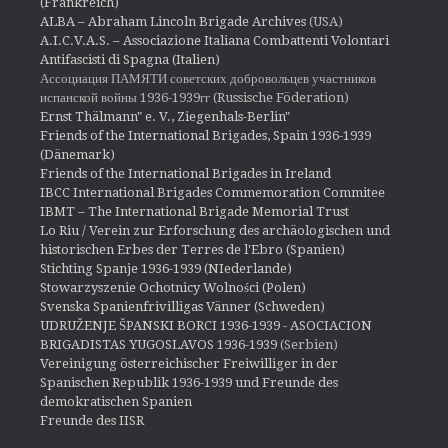
(Frankreich)
ALBA – Abraham Lincoln Brigade Archives
(USA)
A.I.C.V.A.S. – Associazione Italiana Combattenti Volontari
Antifascisti di Spagna (Italien)
Ассоциация ПАМЯТИ советских добровольцев участников
испанской войны 1936-1939гг (Russische Föderation)
Ernst Thälmann" e. V., Ziegenhals-Berlin"
Friends of the International Brigades, Spain 1936-1939
(Dänemark)
Friends of the International Brigades in Ireland
IBCC International Brigades Commemoration Commitee
IBMT – The International Brigade Memorial Trust
Lo Riu / Verein zur Erforschung des archäologischen und
historischen Erbes der Terres de l'Ebro (Spanien)
Stichting Spanje 1936-1939 (NIederlande)
Stowarzyszenie Ochotnicy Wolności (Polen)
Svenska Spanienfrivilligas Vänner (Schweden)
UDRUŽENJE ŠPANSKI BORCI 1936-1939 - ASOCIACION
BRIGADISTAS YUGOSLAVOS 1936-1939
(Serbien)
Vereinigung österreichischer Freiwilliger in der
Spanischen Republik 1936-1939 und Freunde des
demokratischen Spanien
Freunde des IISR