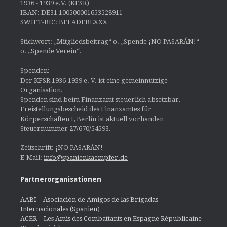
1936 - 1939 e.V. (KFSR)
IBAN: DE31 100500001653528911
SWIFT-BIC: BELADEBEXXX
Stichwort: „Mitgliedsbeitrag“ o. „Spende ¡NO PASARÁN!“
o. „Spende Verein“.
Spenden:
Der KFSR 1936-1939 e. V. ist eine gemeinnützige
Organisation.
Spenden sind beim Finanzamt steuerlich absetzbar.
Freistellungsbescheid des Finanzamtes für
Körperschaften I, Berlin ist aktuell vorhanden
Steuernummer 27/670/54593.
Zeitschrift: ¡NO PASARÁN!
E-Mail:
info@spanienkaempfer.de
Partnerorganisationen
AABI – Asociación de Amigos de las Brigadas
Internacionales (Spanien)
ACER – Les Amis des Combattants en Espagne Républicaine