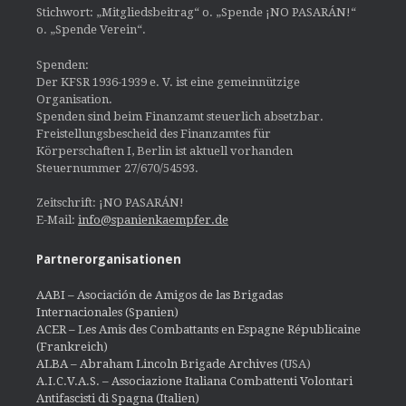
Stichwort: „Mitgliedsbeitrag“ o. „Spende ¡NO PASARÁN!“
o. „Spende Verein“.
Spenden:
Der KFSR 1936-1939 e. V. ist eine gemeinnützige
Organisation.
Spenden sind beim Finanzamt steuerlich absetzbar.
Freistellungsbescheid des Finanzamtes für
Körperschaften I, Berlin ist aktuell vorhanden
Steuernummer 27/670/54593.
Zeitschrift: ¡NO PASARÁN!
E-Mail:
info@spanienkaempfer.de
Partnerorganisationen
AABI – Asociación de Amigos de las Brigadas
Internacionales (Spanien)
ACER – Les Amis des Combattants en Espagne Républicaine
(Frankreich)
ALBA – Abraham Lincoln Brigade Archives
(USA)
A.I.C.V.A.S. – Associazione Italiana Combattenti Volontari
Antifascisti di Spagna (Italien)