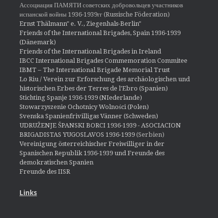
Ассоциация ПАМЯТИ советских добровольцев участников
испанской войны 1936-1939гг (Russische Föderation)
Ernst Thälmann" e. V., Ziegenhals-Berlin"
Friends of the International Brigades, Spain 1936-1939
(Dänemark)
Friends of the International Brigades in Ireland
IBCC International Brigades Commemoration Commitee
IBMT – The International Brigade Memorial Trust
Lo Riu / Verein zur Erforschung des archäologischen und
historischen Erbes der Terres de l'Ebro (Spanien)
Stichting Spanje 1936-1939 (NIederlande)
Stowarzyszenie Ochotnicy Wolności (Polen)
Svenska Spanienfrivilligas Vänner (Schweden)
UDRUŽENJE ŠPANSKI BORCI 1936-1939 - ASOCIACION
BRIGADISTAS YUGOSLAVOS 1936-1939
(Serbien)
Vereinigung österreichischer Freiwilliger in der
Spanischen Republik 1936-1939 und Freunde des
demokratischen Spanien
Freunde des IISR
Links