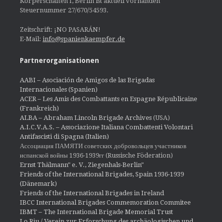
Körperschaften I, Berlin ist aktuell vorhanden
Steuernummer 27/670/54593.
Zeitschrift: ¡NO PASARÁN!
E-Mail:
info@spanienkaempfer.de
Partnerorganisationen
AABI – Asociación de Amigos de las Brigadas
Internacionales (Spanien)
ACER – Les Amis des Combattants en Espagne Républicaine
(Frankreich)
ALBA – Abraham Lincoln Brigade Archives
(USA)
A.I.C.V.A.S. – Associazione Italiana Combattenti Volontari
Antifascisti di Spagna (Italien)
Ассоциация ПАМЯТИ советских добровольцев участников
испанской войны 1936-1939гг (Russische Föderation)
Ernst Thälmann" e. V., Ziegenhals-Berlin"
Friends of the International Brigades, Spain 1936-1939
(Dänemark)
Friends of the International Brigades in Ireland
IBCC International Brigades Commemoration Commitee
IBMT – The International Brigade Memorial Trust
Lo Riu / Verein zur Erforschung des archäologischen und