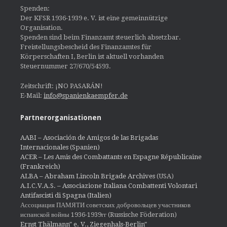
Spenden:
Der KFSR 1936-1939 e. V. ist eine gemeinnützige
Organisation.
Spenden sind beim Finanzamt steuerlich absetzbar.
Freistellungsbescheid des Finanzamtes für
Körperschaften I, Berlin ist aktuell vorhanden
Steuernummer 27/670/54593.
Zeitschrift: ¡NO PASARÁN!
E-Mail:
info@spanienkaempfer.de
Partnerorganisationen
AABI – Asociación de Amigos de las Brigadas
Internacionales (Spanien)
ACER – Les Amis des Combattants en Espagne Républicaine
(Frankreich)
ALBA – Abraham Lincoln Brigade Archives
(USA)
A.I.C.V.A.S. – Associazione Italiana Combattenti Volontari
Antifascisti di Spagna (Italien)
Ассоциация ПАМЯТИ советских добровольцев участников
испанской войны 1936-1939гг (Russische Föderation)
Ernst Thälmann" e. V., Ziegenhals-Berlin"