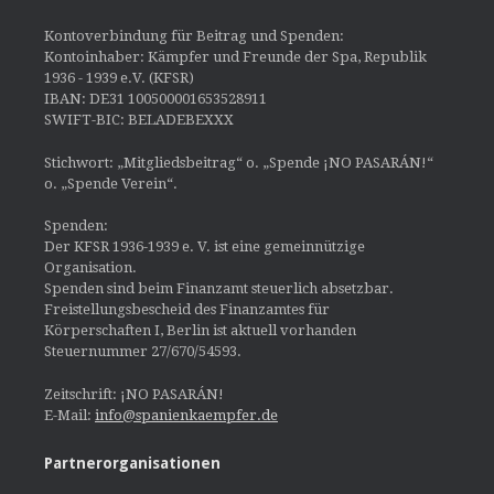
Kontoverbindung für Beitrag und Spenden:
Kontoinhaber: Kämpfer und Freunde der Spa, Republik
1936 - 1939 e.V. (KFSR)
IBAN: DE31 100500001653528911
SWIFT-BIC: BELADEBEXXX
Stichwort: „Mitgliedsbeitrag“ o. „Spende ¡NO PASARÁN!“
o. „Spende Verein“.
Spenden:
Der KFSR 1936-1939 e. V. ist eine gemeinnützige
Organisation.
Spenden sind beim Finanzamt steuerlich absetzbar.
Freistellungsbescheid des Finanzamtes für
Körperschaften I, Berlin ist aktuell vorhanden
Steuernummer 27/670/54593.
Zeitschrift: ¡NO PASARÁN!
E-Mail:
info@spanienkaempfer.de
Partnerorganisationen