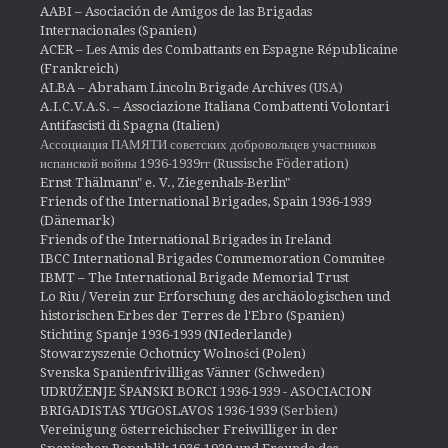
AABI – Asociación de Amigos de las Brigadas
Internacionales (Spanien)
ACER – Les Amis des Combattants en Espagne Républicaine
(Frankreich)
ALBA – Abraham Lincoln Brigade Archives
(USA)
A.I.C.V.A.S. – Associazione Italiana Combattenti Volontari
Antifascisti di Spagna (Italien)
Ассоциация ПАМЯТИ советских добровольцев участников
испанской войны 1936-1939гг (Russische Föderation)
Ernst Thälmann" e. V., Ziegenhals-Berlin"
Friends of the International Brigades, Spain 1936-1939
(Dänemark)
Friends of the International Brigades in Ireland
IBCC International Brigades Commemoration Commitee
IBMT – The International Brigade Memorial Trust
Lo Riu / Verein zur Erforschung des archäologischen und
historischen Erbes der Terres de l'Ebro (Spanien)
Stichting Spanje 1936-1939 (NIederlande)
Stowarzyszenie Ochotnicy Wolności (Polen)
Svenska Spanienfrivilligas Vänner (Schweden)
UDRUŽENJE ŠPANSKI BORCI 1936-1939 - ASOCIACION
BRIGADISTAS YUGOSLAVOS 1936-1939
(Serbien)
Vereinigung österreichischer Freiwilliger in der