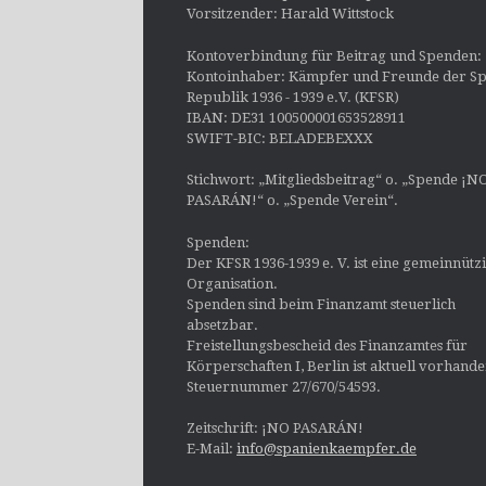
Vorsitzender: Harald Wittstock
Kontoverbindung für Beitrag und Spenden:
Kontoinhaber: Kämpfer und Freunde der Sp
Republik 1936 - 1939 e.V. (KFSR)
IBAN: DE31 100500001653528911
SWIFT-BIC: BELADEBEXXX
Stichwort: „Mitgliedsbeitrag“ o. „Spende ¡N
PASARÁN!“ o. „Spende Verein“.
Spenden:
Der KFSR 1936-1939 e. V. ist eine gemeinnütz
Organisation.
Spenden sind beim Finanzamt steuerlich
absetzbar.
Freistellungsbescheid des Finanzamtes für
Körperschaften I, Berlin ist aktuell vorhand
Steuernummer 27/670/54593.
Zeitschrift: ¡NO PASARÁN!
E-Mail:
info@spanienkaempfer.de