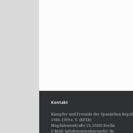
Kontakt
Kämpfer und Freunde der Spanischen Repub
1936–1939 e. V. (KFSR)
Magdalenenstraße 19, 10365 Berlin
E-Mail: info@spanienkaempfer.de