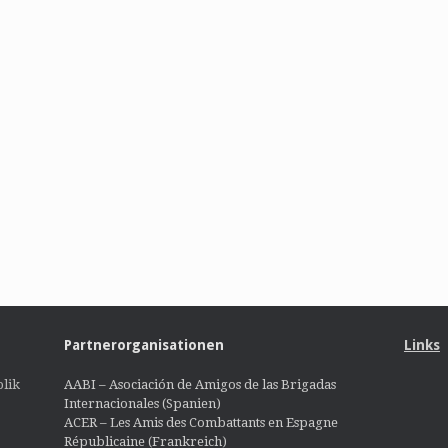
Partnerorganisationen
Links
lik
AABI – Asociación de Amigos de las Brigadas
Internacionales (Spanien)
ACER – Les Amis des Combattants en Espagne
Républicaine (Frankreich)