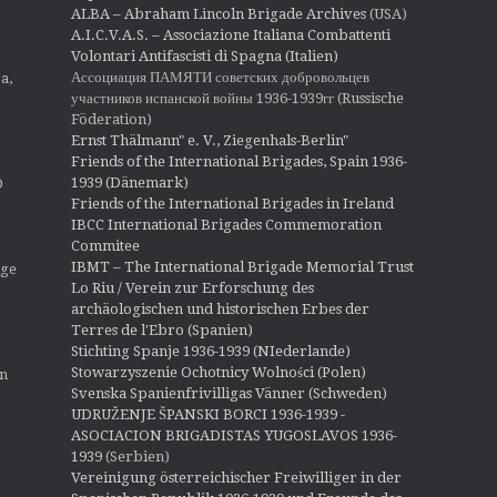
ALBA – Abraham Lincoln Brigade Archives
(USA)
A.I.C.V.A.S. – Associazione Italiana Combattenti
Volontari Antifascisti di Spagna (Italien)
Ассоциация ПАМЯТИ советских добровольцев
a,
участников испанской войны 1936-1939гг (Russische
Föderation)
Ernst Thälmann" e. V., Ziegenhals-Berlin"
Friends of the International Brigades, Spain 1936-
1939 (Dänemark)
O
Friends of the International Brigades in Ireland
IBCC International Brigades Commemoration
Commitee
IBMT – The International Brigade Memorial Trust
ige
Lo Riu / Verein zur Erforschung des
archäologischen und historischen Erbes der
Terres de l'Ebro (Spanien)
Stichting Spanje 1936-1939 (NIederlande)
Stowarzyszenie Ochotnicy Wolności (Polen)
en
Svenska Spanienfrivilligas Vänner (Schweden)
UDRUŽENJE ŠPANSKI BORCI 1936-1939 -
ASOCIACION BRIGADISTAS YUGOSLAVOS 1936-
1939
(Serbien)
Vereinigung österreichischer Freiwilliger in der