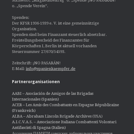
Stichwort: „Mitgliedsbeitrag“ o. „Spende ¡NO PASARÁN!“
o. „Spende Verein“.
Spenden:
Der KFSR 1936-1939 e. V. ist eine gemeinnützige
Organisation.
Spenden sind beim Finanzamt steuerlich absetzbar.
Freistellungsbescheid des Finanzamtes für
Körperschaften I, Berlin ist aktuell vorhanden
Steuernummer 27/670/54593.
Zeitschrift: ¡NO PASARÁN!
E-Mail:
info@spanienkaempfer.de
Partnerorganisationen
AABI – Asociación de Amigos de las Brigadas
Internacionales (Spanien)
ACER – Les Amis des Combattants en Espagne Républicaine
(Frankreich)
ALBA – Abraham Lincoln Brigade Archives
(USA)
A.I.C.V.A.S. – Associazione Italiana Combattenti Volontari
Antifascisti di Spagna (Italien)
Ассоциация ПАМЯТИ советских добровольцев участников