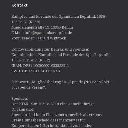
Kontakt
Kämpfer und Freunde der Spanischen Republik 1936–
1939 e. V. (KFSR)
Magdalenenstraße 19, 10365 Berlin
E-Mail: info@spanienkaempfer.de
Vorsitzender: Harald Wittstock
Kontoverbindung für Beitrag und Spenden:
Kontoinhaber: Kämpfer und Freunde der Spa, Republik
1936 - 1939 e.V. (KFSR)
IBAN: DE31 100500001653528911
SWIFT-BIC: BELADEBEXXX
Stichwort: „Mitgliedsbeitrag“ o. „Spende ¡NO PASARÁN!“
o. „Spende Verein“.
Spenden:
Der KFSR 1936-1939 e. V. ist eine gemeinnützige
Organisation.
Spenden sind beim Finanzamt steuerlich absetzbar.
Freistellungsbescheid des Finanzamtes für
Körperschaften I, Berlin ist aktuell vorhanden