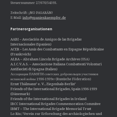
Steuernummer 27/670/54593.
Zeitschrift: ¡NO PASARÁN!
E-Mail:
info@spanienkaempfer.de
Partnerorganisationen
AABI – Asociación de Amigos de las Brigadas
Internacionales (Spanien)
ACER – Les Amis des Combattants en Espagne Républicaine
(Frankreich)
ALBA – Abraham Lincoln Brigade Archives
(USA)
A.I.C.V.A.S. – Associazione Italiana Combattenti Volontari
Antifascisti di Spagna (Italien)
Ассоциация ПАМЯТИ советских добровольцев участников
испанской войны 1936-1939гг (Russische Föderation)
Ernst Thälmann" e. V., Ziegenhals-Berlin"
Friends of the International Brigades, Spain 1936-1939
(Dänemark)
Friends of the International Brigades in Ireland
IBCC International Brigades Commemoration Commitee
IBMT – The International Brigade Memorial Trust
Lo Riu / Verein zur Erforschung des archäologischen und