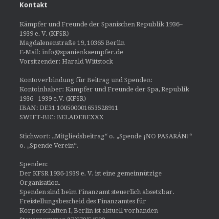
Kontakt
Kämpfer und Freunde der Spanischen Republik 1936–
1939 e. V. (KFSR)
Magdalenenstraße 19, 10365 Berlin
E-Mail: info@spanienkaempfer.de
Vorsitzender: Harald Wittstock
Kontoverbindung für Beitrag und Spenden:
Kontoinhaber: Kämpfer und Freunde der Spa, Republik
1936 - 1939 e.V. (KFSR)
IBAN: DE31 100500001653528911
SWIFT-BIC: BELADEBEXXX
Stichwort: „Mitgliedsbeitrag“ o. „Spende ¡NO PASARÁN!“
o. „Spende Verein“.
Spenden:
Der KFSR 1936-1939 e. V. ist eine gemeinnützige
Organisation.
Spenden sind beim Finanzamt steuerlich absetzbar.
Freistellungsbescheid des Finanzamtes für
Körperschaften I, Berlin ist aktuell vorhanden