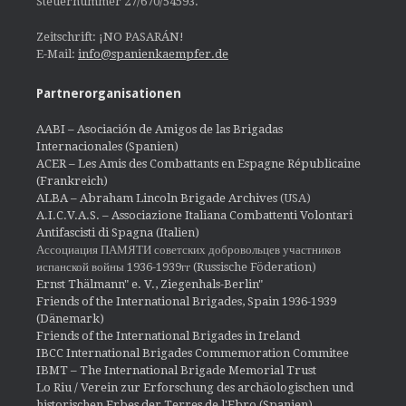
Steuernummer 27/670/54593.
Zeitschrift: ¡NO PASARÁN!
E-Mail:
info@spanienkaempfer.de
Partnerorganisationen
AABI – Asociación de Amigos de las Brigadas
Internacionales (Spanien)
ACER – Les Amis des Combattants en Espagne Républicaine
(Frankreich)
ALBA – Abraham Lincoln Brigade Archives
(USA)
A.I.C.V.A.S. – Associazione Italiana Combattenti Volontari
Antifascisti di Spagna (Italien)
Ассоциация ПАМЯТИ советских добровольцев участников
испанской войны 1936-1939гг (Russische Föderation)
Ernst Thälmann" e. V., Ziegenhals-Berlin"
Friends of the International Brigades, Spain 1936-1939
(Dänemark)
Friends of the International Brigades in Ireland
IBCC International Brigades Commemoration Commitee
IBMT – The International Brigade Memorial Trust
Lo Riu / Verein zur Erforschung des archäologischen und
historischen Erbes der Terres de l'Ebro (Spanien)