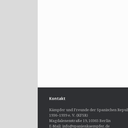
Kontakt
Kämpfer und Freunde der Spanischen Repub
1936–1939 e. V. (KFSR)
Magdalenenstraße 19, 10365 Berlin
E-Mail: info@spanienkaempfer.de