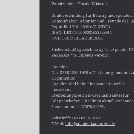
Vorsitzender: Harald Wittstock
Kontoverbindung für Beitrag und Spenden:
Kontoinhaber: Kämpfer und Freunde der Sp
Republik 1936 - 1939 e.V. (KFSR)
IBAN: DE31 100500001653528911
SWIFT-BIC: BELADEBEXXX
Stichwort: „Mitgliedsbeitrag“ o. „Spende ¡N
PASARÁN!“ o. „Spende Verein“.
Spenden:
Der KFSR 1936-1939 e. V. ist eine gemeinnütz
Organisation.
Spenden sind beim Finanzamt steuerlich
absetzbar.
Freistellungsbescheid des Finanzamtes für
Körperschaften I, Berlin ist aktuell vorhand
Steuernummer 27/670/54593.
Zeitschrift: ¡NO PASARÁN!
E-Mail:
info@spanienkaempfer.de