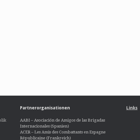
Partnerorganisationen
Links
lik
AABI – Asociación de Amigos de las Brigadas
Internacionales (Spanien)
ACER – Les Amis des Combattants en Espagne
Républicaine (Frankreich)