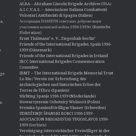
ALBA – Abraham Lincoln Brigade Archives
(USA)
A.I.C.V.A.S. – Associazione Italiana Combattenti
Volontari Antifascisti di Spagna (Italien)
Ассоциация ПАМЯТИ советских добровольцев
a,
участников испанской войны 1936-1939гг (Russische
Föderation)
Ernst Thälmann" e. V., Ziegenhals-Berlin"
Friends of the International Brigades, Spain 1936-
1939 (Dänemark)
O
Friends of the International Brigades in Ireland
IBCC International Brigades Commemoration
Commitee
IBMT – The International Brigade Memorial Trust
ige
Lo Riu / Verein zur Erforschung des
archäologischen und historischen Erbes der
Terres de l'Ebro (Spanien)
Stichting Spanje 1936-1939 (NIederlande)
Stowarzyszenie Ochotnicy Wolności (Polen)
en
Svenska Spanienfrivilligas Vänner (Schweden)
UDRUŽENJE ŠPANSKI BORCI 1936-1939 -
ASOCIACION BRIGADISTAS YUGOSLAVOS 1936-
1939
(Serbien)
Vereinigung österreichischer Freiwilliger in der