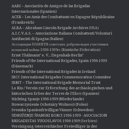
AABI – Asociación de Amigos de las Brigadas
Internacionales (Spanien)
ACER – Les Amis des Combattants en Espagne Républicaine
(Frankreich)
ALBA – Abraham Lincoln Brigade Archives
(USA)
A.I.C.V.A.S. – Associazione Italiana Combattenti Volontari
Antifascisti di Spagna (Italien)
Ассоциация ПАМЯТИ советских добровольцев участников
испанской войны 1936-1939гг (Russische Föderation)
Ernst Thälmann" e. V., Ziegenhals-Berlin"
Friends of the International Brigades, Spain 1936-1939
(Dänemark)
Friends of the International Brigades in Ireland
IBCC International Brigades Commemoration Commitee
IBMT – The International Brigade Memorial Trust
Lo Riu / Verein zur Erforschung des archäologischen und
historischen Erbes der Terres de l'Ebro (Spanien)
Stichting Spanje 1936-1939 (NIederlande)
Stowarzyszenie Ochotnicy Wolności (Polen)
Svenska Spanienfrivilligas Vänner (Schweden)
UDRUŽENJE ŠPANSKI BORCI 1936-1939 - ASOCIACION
BRIGADISTAS YUGOSLAVOS 1936-1939
(Serbien)
Vereinigung österreichischer Freiwilliger in der