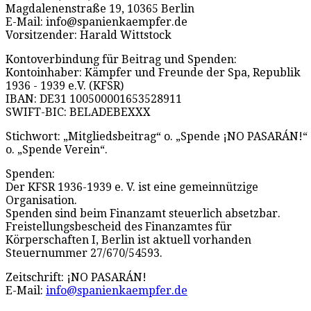
Magdalenenstraße 19, 10365 Berlin
E-Mail: info@spanienkaempfer.de
Vorsitzender: Harald Wittstock
Kontoverbindung für Beitrag und Spenden:
Kontoinhaber: Kämpfer und Freunde der Spa, Republik
1936 - 1939 e.V. (KFSR)
IBAN: DE31 100500001653528911
SWIFT-BIC: BELADEBEXXX
Stichwort: „Mitgliedsbeitrag“ o. „Spende ¡NO PASARÁN!“
o. „Spende Verein“.
Spenden:
Der KFSR 1936-1939 e. V. ist eine gemeinnützige
Organisation.
Spenden sind beim Finanzamt steuerlich absetzbar.
Freistellungsbescheid des Finanzamtes für
Körperschaften I, Berlin ist aktuell vorhanden
Steuernummer 27/670/54593.
Zeitschrift: ¡NO PASARÁN!
E-Mail:
info@spanienkaempfer.de