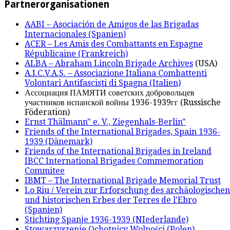
Partnerorganisationen
AABI – Asociación de Amigos de las Brigadas
Internacionales (Spanien)
ACER – Les Amis des Combattants en Espagne
Républicaine (Frankreich)
ALBA – Abraham Lincoln Brigade Archives
(USA)
A.I.C.V.A.S. – Associazione Italiana Combattenti
Volontari Antifascisti di Spagna (Italien)
Ассоциация ПАМЯТИ советских добровольцев
участников испанской войны 1936-1939гг (Russische
Föderation)
Ernst Thälmann" e. V., Ziegenhals-Berlin"
Friends of the International Brigades, Spain 1936-
1939 (Dänemark)
Friends of the International Brigades in Ireland
IBCC International Brigades Commemoration
Commitee
IBMT – The International Brigade Memorial Trust
Lo Riu / Verein zur Erforschung des archäologischen
und historischen Erbes der Terres de l'Ebro
(Spanien)
Stichting Spanje 1936-1939 (NIederlande)
Stowarzyszenie Ochotnicy Wolności (Polen)