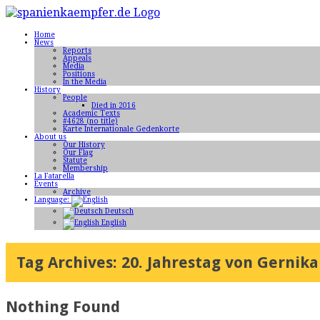
Home
News
Reports
Appeals
Media
Positions
In the Media
History
People
Died in 2016
Academic Texts
#4628 (no title)
Karte Internationale Gedenkorte
About us
Our History
Our Flag
Statute
Membership
La Fatarella
Events
Archive
Language:
Deutsch
English
Tag Archives:
20. Jahrestag von Gernika
Nothing Found