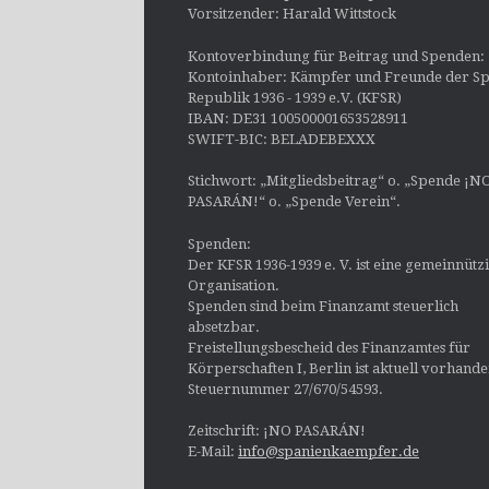
Vorsitzender: Harald Wittstock
Kontoverbindung für Beitrag und Spenden:
Kontoinhaber: Kämpfer und Freunde der Sp
Republik 1936 - 1939 e.V. (KFSR)
IBAN: DE31 100500001653528911
SWIFT-BIC: BELADEBEXXX
Stichwort: „Mitgliedsbeitrag“ o. „Spende ¡N
PASARÁN!“ o. „Spende Verein“.
Spenden:
Der KFSR 1936-1939 e. V. ist eine gemeinnütz
Organisation.
Spenden sind beim Finanzamt steuerlich
absetzbar.
Freistellungsbescheid des Finanzamtes für
Körperschaften I, Berlin ist aktuell vorhand
Steuernummer 27/670/54593.
Zeitschrift: ¡NO PASARÁN!
E-Mail:
info@spanienkaempfer.de