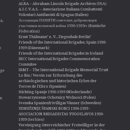
ALBA – Abraham Lincoln Brigade Archives
(USA)
A.I.C.V.A.S. – Associazione Italiana Combattenti
Volontari Antifascisti di Spagna (Italien)
Ассоциация ПАМЯТИ советских добровольцев
a,
участников испанской войны 1936-1939гг (Russische
Föderation)
Ernst Thälmann" e. V., Ziegenhals-Berlin"
Friends of the International Brigades, Spain 1936-
1939 (Dänemark)
O
Friends of the International Brigades in Ireland
IBCC International Brigades Commemoration
Commitee
IBMT – The International Brigade Memorial Trust
ige
Lo Riu / Verein zur Erforschung des
archäologischen und historischen Erbes der
Terres de l'Ebro (Spanien)
Stichting Spanje 1936-1939 (NIederlande)
Stowarzyszenie Ochotnicy Wolności (Polen)
en
Svenska Spanienfrivilligas Vänner (Schweden)
UDRUŽENJE ŠPANSKI BORCI 1936-1939 -
ASOCIACION BRIGADISTAS YUGOSLAVOS 1936-
1939
(Serbien)
Vereinigung österreichischer Freiwilliger in der