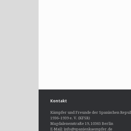
Kontakt
Kämpfer und Freunde der Spanischen Repub
1936–1939 e. V. (KFSR)
Magdalenenstraße 19, 10365 Berlin
E-Mail: info@spanienkaempfer.de