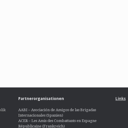
Partnerorganisationen
Links
lik
AABI – Asociación de Amigos de las Brigadas
Internacionales (Spanien)
ACER – Les Amis des Combattants en Espagne
Républicaine (Frankreich)