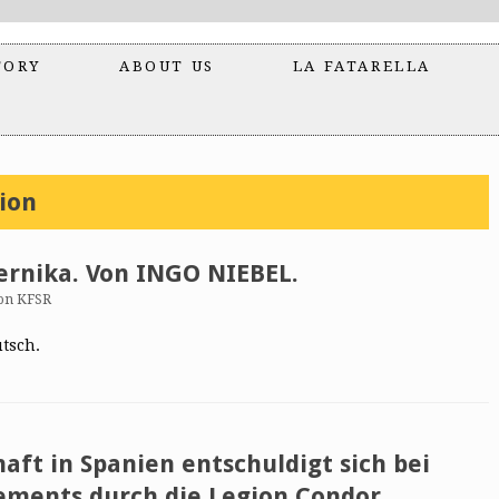
TORY
ABOUT US
LA FATARELLA
sion
ernika. Von INGO NIEBEL.
on KFSR
utsch.
aft in Spanien entschuldigt sich bei
ements durch die Legion Condor