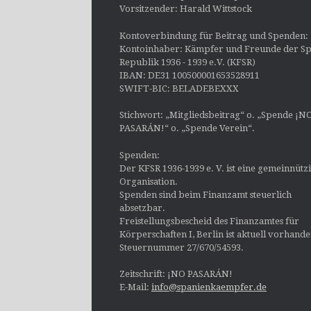
Vorsitzender: Harald Wittstock
Kontoverbindung für Beitrag und Spenden:
Kontoinhaber: Kämpfer und Freunde der Sp
Republik 1936 - 1939 e.V. (KFSR)
IBAN: DE31 100500001653528911
SWIFT-BIC: BELADEBEXXX
Stichwort: „Mitgliedsbeitrag“ o. „Spende ¡N
PASARÁN!“ o. „Spende Verein“.
Spenden:
Der KFSR 1936-1939 e. V. ist eine gemeinnütz
Organisation.
Spenden sind beim Finanzamt steuerlich
absetzbar.
Freistellungsbescheid des Finanzamtes für
Körperschaften I, Berlin ist aktuell vorhand
Steuernummer 27/670/54593.
Zeitschrift: ¡NO PASARÁN!
E-Mail:
info@spanienkaempfer.de