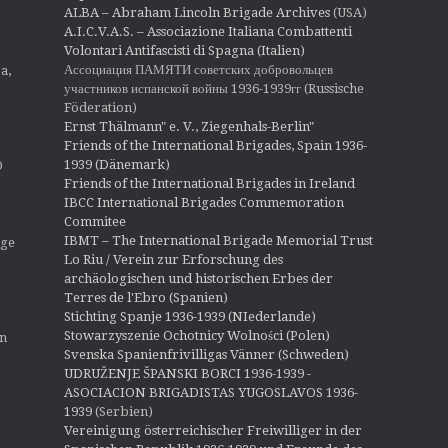
ALBA – Abraham Lincoln Brigade Archives
(USA)
A.I.C.V.A.S. – Associazione Italiana Combattenti
Volontari Antifascisti di Spagna (Italien)
Ассоциация ПАМЯТИ советских добровольцев
a,
участников испанской войны 1936-1939гг (Russische
Föderation)
Ernst Thälmann" e. V., Ziegenhals-Berlin"
Friends of the International Brigades, Spain 1936-
1939 (Dänemark)
O
Friends of the International Brigades in Ireland
IBCC International Brigades Commemoration
Commitee
IBMT – The International Brigade Memorial Trust
ige
Lo Riu / Verein zur Erforschung des
archäologischen und historischen Erbes der
Terres de l'Ebro (Spanien)
Stichting Spanje 1936-1939 (NIederlande)
Stowarzyszenie Ochotnicy Wolności (Polen)
en
Svenska Spanienfrivilligas Vänner (Schweden)
UDRUŽENJE ŠPANSKI BORCI 1936-1939 -
ASOCIACION BRIGADISTAS YUGOSLAVOS 1936-
1939
(Serbien)
Vereinigung österreichischer Freiwilliger in der