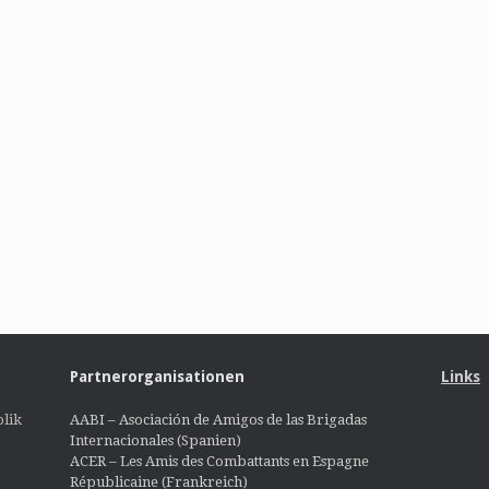
Partnerorganisationen
Links
lik
AABI – Asociación de Amigos de las Brigadas
Internacionales (Spanien)
ACER – Les Amis des Combattants en Espagne
Républicaine (Frankreich)