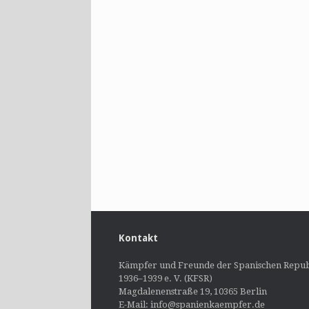
Kontakt
Kämpfer und Freunde der Spanischen Repub
1936–1939 e. V. (KFSR)
Magdalenenstraße 19, 10365 Berlin
E-Mail: info@spanienkaempfer.de