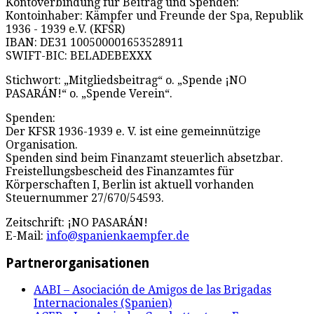
Kontoverbindung für Beitrag und Spenden:
Kontoinhaber: Kämpfer und Freunde der Spa, Republik
1936 - 1939 e.V. (KFSR)
IBAN: DE31 100500001653528911
SWIFT-BIC: BELADEBEXXX
Stichwort: „Mitgliedsbeitrag“ o. „Spende ¡NO
PASARÁN!“ o. „Spende Verein“.
Spenden:
Der KFSR 1936-1939 e. V. ist eine gemeinnützige
Organisation.
Spenden sind beim Finanzamt steuerlich absetzbar.
Freistellungsbescheid des Finanzamtes für
Körperschaften I, Berlin ist aktuell vorhanden
Steuernummer 27/670/54593.
Zeitschrift: ¡NO PASARÁN!
E-Mail:
info@spanienkaempfer.de
Partnerorganisationen
AABI – Asociación de Amigos de las Brigadas
Internacionales (Spanien)