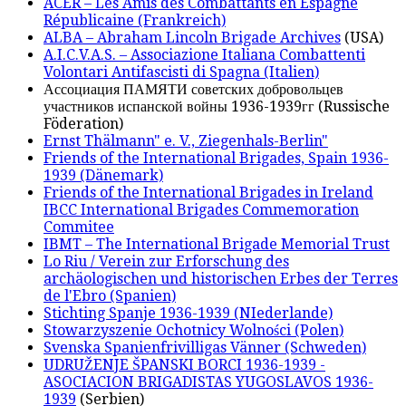
ACER – Les Amis des Combattants en Espagne
Républicaine (Frankreich)
ALBA – Abraham Lincoln Brigade Archives
(USA)
A.I.C.V.A.S. – Associazione Italiana Combattenti
Volontari Antifascisti di Spagna (Italien)
Ассоциация ПАМЯТИ советских добровольцев
участников испанской войны 1936-1939гг (Russische
Föderation)
Ernst Thälmann" e. V., Ziegenhals-Berlin"
Friends of the International Brigades, Spain 1936-
1939 (Dänemark)
Friends of the International Brigades in Ireland
IBCC International Brigades Commemoration
Commitee
IBMT – The International Brigade Memorial Trust
Lo Riu / Verein zur Erforschung des
archäologischen und historischen Erbes der Terres
de l'Ebro (Spanien)
Stichting Spanje 1936-1939 (NIederlande)
Stowarzyszenie Ochotnicy Wolności (Polen)
Svenska Spanienfrivilligas Vänner (Schweden)
UDRUŽENJE ŠPANSKI BORCI 1936-1939 -
ASOCIACION BRIGADISTAS YUGOSLAVOS 1936-
1939
(Serbien)