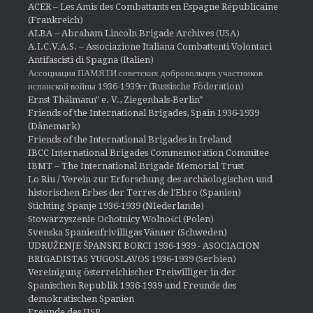
ACER – Les Amis des Combattants en Espagne Républicaine
(Frankreich)
ALBA – Abraham Lincoln Brigade Archives
(USA)
A.I.C.V.A.S. – Associazione Italiana Combattenti Volontari
Antifascisti di Spagna (Italien)
Ассоциация ПАМЯТИ советских добровольцев участников
испанской войны 1936-1939гг (Russische Föderation)
Ernst Thälmann" e. V., Ziegenhals-Berlin"
Friends of the International Brigades, Spain 1936-1939
(Dänemark)
Friends of the International Brigades in Ireland
IBCC International Brigades Commemoration Commitee
IBMT – The International Brigade Memorial Trust
Lo Riu / Verein zur Erforschung des archäologischen und
historischen Erbes der Terres de l'Ebro (Spanien)
Stichting Spanje 1936-1939 (NIederlande)
Stowarzyszenie Ochotnicy Wolności (Polen)
Svenska Spanienfrivilligas Vänner (Schweden)
UDRUŽENJE ŠPANSKI BORCI 1936-1939 - ASOCIACION
BRIGADISTAS YUGOSLAVOS 1936-1939
(Serbien)
Vereinigung österreichischer Freiwilliger in der
Spanischen Republik 1936-1939 und Freunde des
demokratischen Spanien
Freunde des IISR