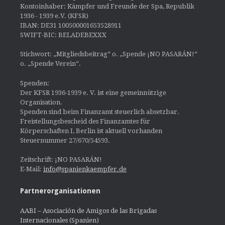
Kontoinhaber: Kämpfer und Freunde der Spa, Republik
1936 - 1939 e.V. (KFSR)
IBAN: DE31 100500001653528911
SWIFT-BIC: BELADEBEXXX
Stichwort: „Mitgliedsbeitrag“ o. „Spende ¡NO PASARÁN!“
o. „Spende Verein“.
Spenden:
Der KFSR 1936-1939 e. V. ist eine gemeinnützige
Organisation.
Spenden sind beim Finanzamt steuerlich absetzbar.
Freistellungsbescheid des Finanzamtes für
Körperschaften I, Berlin ist aktuell vorhanden
Steuernummer 27/670/54593.
Zeitschrift: ¡NO PASARÁN!
E-Mail:
info@spanienkaempfer.de
Partnerorganisationen
AABI – Asociación de Amigos de las Brigadas
Internacionales (Spanien)