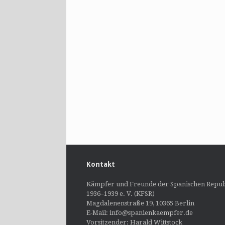
Kontakt
Kämpfer und Freunde der Spanischen Repub
1936–1939 e. V. (KFSR)
Magdalenenstraße 19, 10365 Berlin
E-Mail: info@spanienkaempfer.de
Vorsitzender: Harald Wittstock