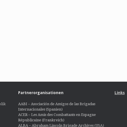
Partnerorganisationen
Links
lik
AABI – Asociación de Amigos de las Brigadas
Internacionales (Spanien)
ACER – Les Amis des Combattants en Espagne
Républicaine (Frankreich)
ALBA – Abraham Lincoln Brigade Archives
(USA)