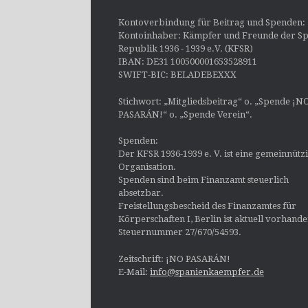
Kontoverbindung für Beitrag und Spenden:
Kontoinhaber: Kämpfer und Freunde der Sp
Republik 1936 - 1939 e.V. (KFSR)
IBAN: DE31 100500001653528911
SWIFT-BIC: BELADEBEXXX
Stichwort: „Mitgliedsbeitrag“ o. „Spende ¡N
PASARÁN!“ o. „Spende Verein“.
Spenden:
Der KFSR 1936-1939 e. V. ist eine gemeinnütz
Organisation.
Spenden sind beim Finanzamt steuerlich
absetzbar.
Freistellungsbescheid des Finanzamtes für
Körperschaften I, Berlin ist aktuell vorhand
Steuernummer 27/670/54593.
Zeitschrift: ¡NO PASARÁN!
E-Mail:
info@spanienkaempfer.de