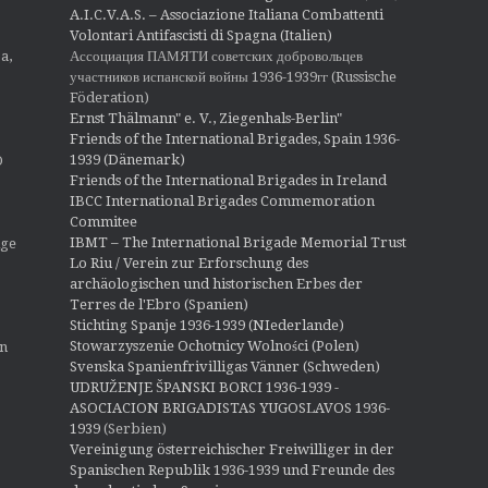
A.I.C.V.A.S. – Associazione Italiana Combattenti
Volontari Antifascisti di Spagna (Italien)
Ассоциация ПАМЯТИ советских добровольцев
a,
участников испанской войны 1936-1939гг (Russische
Föderation)
Ernst Thälmann" e. V., Ziegenhals-Berlin"
Friends of the International Brigades, Spain 1936-
1939 (Dänemark)
O
Friends of the International Brigades in Ireland
IBCC International Brigades Commemoration
Commitee
IBMT – The International Brigade Memorial Trust
ige
Lo Riu / Verein zur Erforschung des
archäologischen und historischen Erbes der
Terres de l'Ebro (Spanien)
Stichting Spanje 1936-1939 (NIederlande)
Stowarzyszenie Ochotnicy Wolności (Polen)
en
Svenska Spanienfrivilligas Vänner (Schweden)
UDRUŽENJE ŠPANSKI BORCI 1936-1939 -
ASOCIACION BRIGADISTAS YUGOSLAVOS 1936-
1939
(Serbien)
Vereinigung österreichischer Freiwilliger in der
Spanischen Republik 1936-1939 und Freunde des