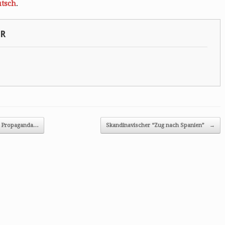
tsch
.
SR
e Propaganda…
Skandinavischer “Zug nach Spanien”
→