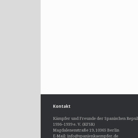
Kontakt
Kämpfer und Freunde der Spanischen Repub
1936–1939 e. V. (KFSR)
Magdalenenstraße 19, 10365 Berlin
E-Mail: info@spanienkaempfer.de