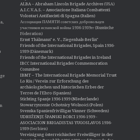
ALBA – Abraham Lincoln Brigade Archives
(USA)
A.I.C.V.A.S. – Associazione Italiana Combattenti
Volontari Antifascisti di Spagna (Italien)
Ассоциация ПАМЯТИ советских добровольцев
a,
участников испанской войны 1936-1939гг (Russische
Föderation)
Ernst Thälmann" e. V., Ziegenhals-Berlin"
Friends of the International Brigades, Spain 1936-
1939 (Dänemark)
O
Friends of the International Brigades in Ireland
IBCC International Brigades Commemoration
Commitee
IBMT – The International Brigade Memorial Trust
ige
Lo Riu / Verein zur Erforschung des
archäologischen und historischen Erbes der
Terres de l'Ebro (Spanien)
Stichting Spanje 1936-1939 (NIederlande)
Stowarzyszenie Ochotnicy Wolności (Polen)
en
Svenska Spanienfrivilligas Vänner (Schweden)
UDRUŽENJE ŠPANSKI BORCI 1936-1939 -
ASOCIACION BRIGADISTAS YUGOSLAVOS 1936-
1939
(Serbien)
Vereinigung österreichischer Freiwilliger in der