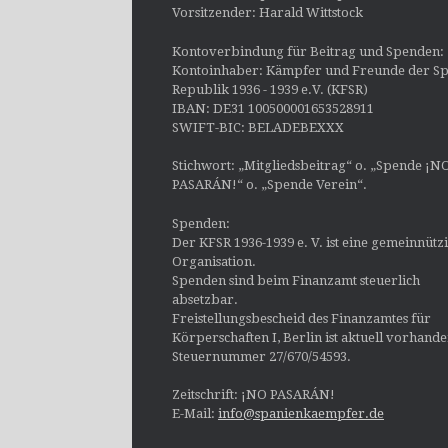
Vorsitzender: Harald Wittstock
Kontoverbindung für Beitrag und Spenden:
Kontoinhaber: Kämpfer und Freunde der Sp
Republik 1936 - 1939 e.V. (KFSR)
IBAN: DE31 100500001653528911
SWIFT-BIC: BELADEBEXXX
Stichwort: „Mitgliedsbeitrag“ o. „Spende ¡N
PASARÁN!“ o. „Spende Verein“.
Spenden:
Der KFSR 1936-1939 e. V. ist eine gemeinnütz
Organisation.
Spenden sind beim Finanzamt steuerlich
absetzbar.
Freistellungsbescheid des Finanzamtes für
Körperschaften I, Berlin ist aktuell vorhand
Steuernummer 27/670/54593.
Zeitschrift: ¡NO PASARÁN!
E-Mail:
info@spanienkaempfer.de