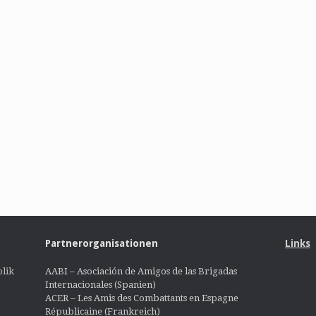
Partnerorganisationen
Links
lik
AABI – Asociación de Amigos de las Brigadas
Internacionales (Spanien)
ACER – Les Amis des Combattants en Espagne
Républicaine (Frankreich)