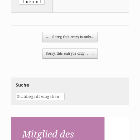
Post navigation
←
Sorry, this entry is only…
Sorry, this entry is only…
→
Suche