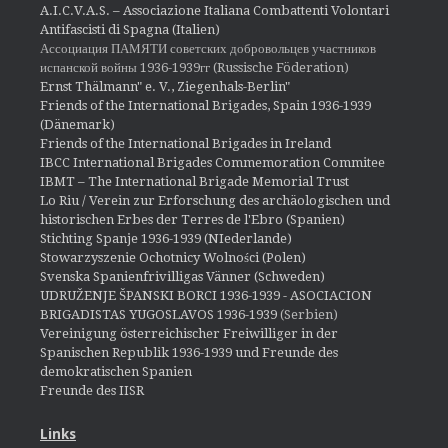
A.I.C.V.A.S. – Associazione Italiana Combattenti Volontari
Antifascisti di Spagna (Italien)
Ассоциация ПАМЯТИ советских добровольцев участников
испанской войны 1936-1939гг (Russische Föderation)
Ernst Thälmann" e. V., Ziegenhals-Berlin"
Friends of the International Brigades, Spain 1936-1939
(Dänemark)
Friends of the International Brigades in Ireland
IBCC International Brigades Commemoration Commitee
IBMT – The International Brigade Memorial Trust
Lo Riu / Verein zur Erforschung des archäologischen und
historischen Erbes der Terres de l'Ebro (Spanien)
Stichting Spanje 1936-1939 (NIederlande)
Stowarzyszenie Ochotnicy Wolności (Polen)
Svenska Spanienfrivilligas Vänner (Schweden)
UDRUŽENJE ŠPANSKI BORCI 1936-1939 - ASOCIACION
BRIGADISTAS YUGOSLAVOS 1936-1939
(Serbien)
Vereinigung österreichischer Freiwilliger in der
Spanischen Republik 1936-1939 und Freunde des
demokratischen Spanien
Freunde des IISR
Links