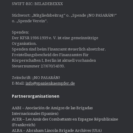
SWIFT-BIC: BELADEBEXXX
Stichwort: „Mitgliedsbeitrag“ o. „Spende ¡NO PASARÁN!“
o. „Spende Verein“.
Spenden:
Der KFSR 1936-1939 e. V. ist eine gemeinnützige
Organisation.
Spenden sind beim Finanzamt steuerlich absetzbar.
Freistellungsbescheid des Finanzamtes für
Körperschaften I, Berlin ist aktuell vorhanden
Steuernummer 27/670/54593.
Zeitschrift: ¡NO PASARÁN!
E-Mail:
info@spanienkaempfer.de
Partnerorganisationen
AABI – Asociación de Amigos de las Brigadas
Internacionales (Spanien)
ACER – Les Amis des Combattants en Espagne Républicaine
(Frankreich)
ALBA – Abraham Lincoln Brigade Archives
(USA)