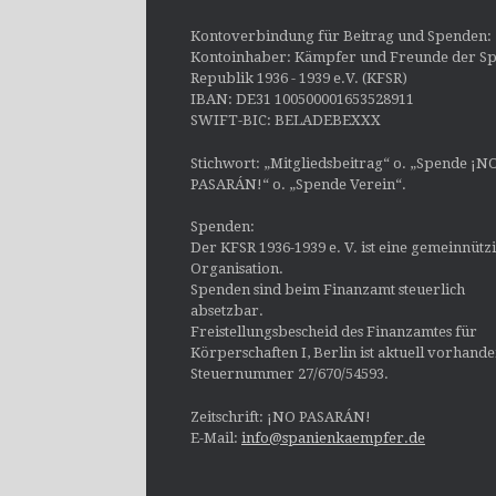
Kontoverbindung für Beitrag und Spenden:
Kontoinhaber: Kämpfer und Freunde der Sp
Republik 1936 - 1939 e.V. (KFSR)
IBAN: DE31 100500001653528911
SWIFT-BIC: BELADEBEXXX
Stichwort: „Mitgliedsbeitrag“ o. „Spende ¡N
PASARÁN!“ o. „Spende Verein“.
Spenden:
Der KFSR 1936-1939 e. V. ist eine gemeinnütz
Organisation.
Spenden sind beim Finanzamt steuerlich
absetzbar.
Freistellungsbescheid des Finanzamtes für
Körperschaften I, Berlin ist aktuell vorhand
Steuernummer 27/670/54593.
Zeitschrift: ¡NO PASARÁN!
E-Mail:
info@spanienkaempfer.de