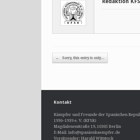
Redaktion KF
Post navigation
←
Sorry, this entry is only…
Kontakt
Kämpfer und Freunde der Spanischen Repub
1936–1939 e. V. (KFSR)
Magdalenenstraße 19, 10365 Berlin
E-Mail: info@spanienkaempfer.de
Vorsitzender: Harald Wittstock