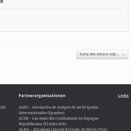
SR
Sorry, this entry is only…
→
Partnerorganisationen
Links
lik
AABI – Asociación de Amigos de las Brigadas
Internacionales (Spanien)
ACER – Les Amis des Combattants en Espagne
Républicaine (Frankreich)
ALBA – Abraham Lincoln Brigade Archives
(USA)