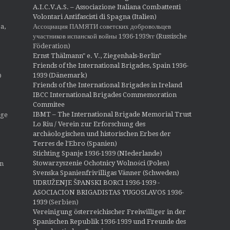
A.I.C.V.A.S. – Associazione Italiana Combattenti
Volontari Antifascisti di Spagna (Italien)
Ассоциация ПАМЯТИ советских добровольцев
a,
участников испанской войны 1936-1939гг (Russische
Föderation)
Ernst Thälmann" e. V., Ziegenhals-Berlin"
Friends of the International Brigades, Spain 1936-
1939 (Dänemark)
O
Friends of the International Brigades in Ireland
IBCC International Brigades Commemoration
Commitee
IBMT – The International Brigade Memorial Trust
ige
Lo Riu / Verein zur Erforschung des
archäologischen und historischen Erbes der
Terres de l'Ebro (Spanien)
Stichting Spanje 1936-1939 (NIederlande)
Stowarzyszenie Ochotnicy Wolności (Polen)
en
Svenska Spanienfrivilligas Vänner (Schweden)
UDRUŽENJE ŠPANSKI BORCI 1936-1939 -
ASOCIACION BRIGADISTAS YUGOSLAVOS 1936-
1939
(Serbien)
Vereinigung österreichischer Freiwilliger in der
Spanischen Republik 1936-1939 und Freunde des