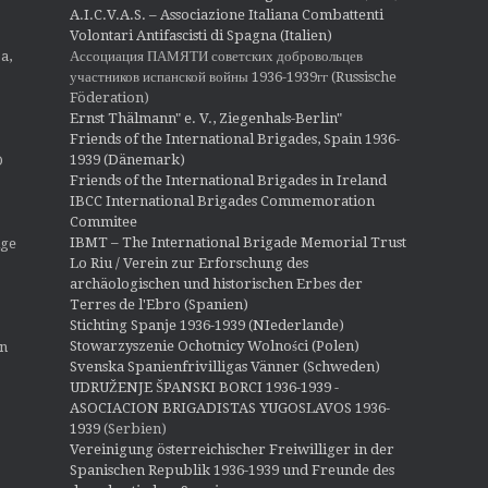
A.I.C.V.A.S. – Associazione Italiana Combattenti
Volontari Antifascisti di Spagna (Italien)
Ассоциация ПАМЯТИ советских добровольцев
a,
участников испанской войны 1936-1939гг (Russische
Föderation)
Ernst Thälmann" e. V., Ziegenhals-Berlin"
Friends of the International Brigades, Spain 1936-
1939 (Dänemark)
O
Friends of the International Brigades in Ireland
IBCC International Brigades Commemoration
Commitee
IBMT – The International Brigade Memorial Trust
ige
Lo Riu / Verein zur Erforschung des
archäologischen und historischen Erbes der
Terres de l'Ebro (Spanien)
Stichting Spanje 1936-1939 (NIederlande)
Stowarzyszenie Ochotnicy Wolności (Polen)
en
Svenska Spanienfrivilligas Vänner (Schweden)
UDRUŽENJE ŠPANSKI BORCI 1936-1939 -
ASOCIACION BRIGADISTAS YUGOSLAVOS 1936-
1939
(Serbien)
Vereinigung österreichischer Freiwilliger in der
Spanischen Republik 1936-1939 und Freunde des