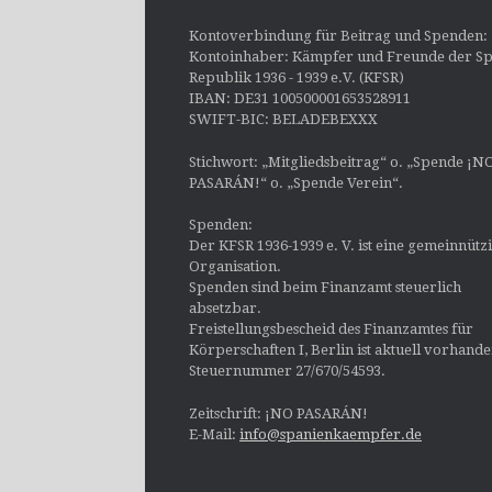
Kontoverbindung für Beitrag und Spenden:
Kontoinhaber: Kämpfer und Freunde der Sp
Republik 1936 - 1939 e.V. (KFSR)
IBAN: DE31 100500001653528911
SWIFT-BIC: BELADEBEXXX
Stichwort: „Mitgliedsbeitrag“ o. „Spende ¡N
PASARÁN!“ o. „Spende Verein“.
Spenden:
Der KFSR 1936-1939 e. V. ist eine gemeinnütz
Organisation.
Spenden sind beim Finanzamt steuerlich
absetzbar.
Freistellungsbescheid des Finanzamtes für
Körperschaften I, Berlin ist aktuell vorhand
Steuernummer 27/670/54593.
Zeitschrift: ¡NO PASARÁN!
E-Mail:
info@spanienkaempfer.de