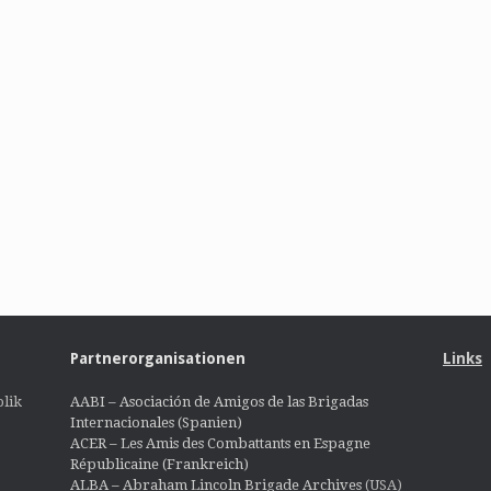
Partnerorganisationen
Links
lik
AABI – Asociación de Amigos de las Brigadas
Internacionales (Spanien)
ACER – Les Amis des Combattants en Espagne
Républicaine (Frankreich)
ALBA – Abraham Lincoln Brigade Archives
(USA)