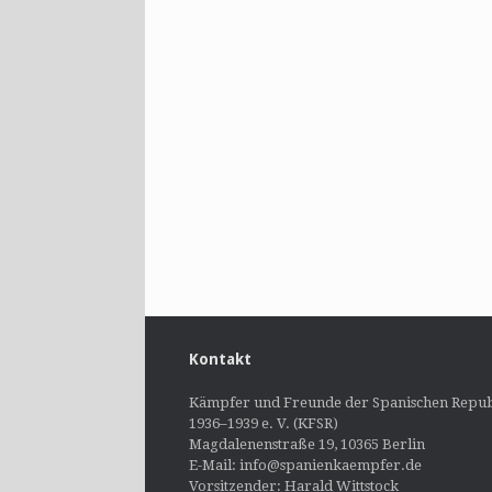
Kontakt
Kämpfer und Freunde der Spanischen Repub
1936–1939 e. V. (KFSR)
Magdalenenstraße 19, 10365 Berlin
E-Mail: info@spanienkaempfer.de
Vorsitzender: Harald Wittstock