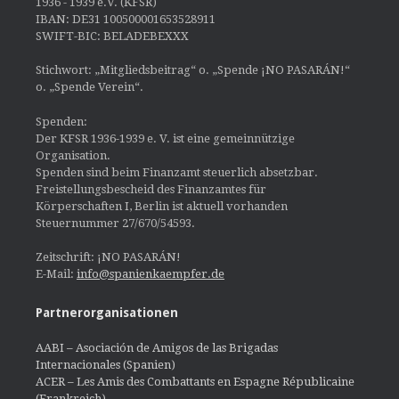
1936 - 1939 e.V. (KFSR)
IBAN: DE31 100500001653528911
SWIFT-BIC: BELADEBEXXX
Stichwort: „Mitgliedsbeitrag“ o. „Spende ¡NO PASARÁN!“
o. „Spende Verein“.
Spenden:
Der KFSR 1936-1939 e. V. ist eine gemeinnützige
Organisation.
Spenden sind beim Finanzamt steuerlich absetzbar.
Freistellungsbescheid des Finanzamtes für
Körperschaften I, Berlin ist aktuell vorhanden
Steuernummer 27/670/54593.
Zeitschrift: ¡NO PASARÁN!
E-Mail:
info@spanienkaempfer.de
Partnerorganisationen
AABI – Asociación de Amigos de las Brigadas
Internacionales (Spanien)
ACER – Les Amis des Combattants en Espagne Républicaine
(Frankreich)