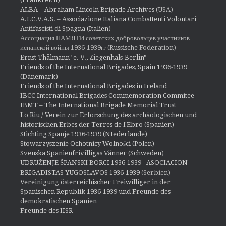
ALBA – Abraham Lincoln Brigade Archives
(USA)
A.I.C.V.A.S. – Associazione Italiana Combattenti Volontari
Antifascisti di Spagna (Italien)
Ассоциация ПАМЯТИ советских добровольцев участников
испанской войны 1936-1939гг (Russische Föderation)
Ernst Thälmann" e. V., Ziegenhals-Berlin"
Friends of the International Brigades, Spain 1936-1939
(Dänemark)
Friends of the International Brigades in Ireland
IBCC International Brigades Commemoration Commitee
IBMT – The International Brigade Memorial Trust
Lo Riu / Verein zur Erforschung des archäologischen und
historischen Erbes der Terres de l'Ebro (Spanien)
Stichting Spanje 1936-1939 (NIederlande)
Stowarzyszenie Ochotnicy Wolności (Polen)
Svenska Spanienfrivilligas Vänner (Schweden)
UDRUŽENJE ŠPANSKI BORCI 1936-1939 - ASOCIACION
BRIGADISTAS YUGOSLAVOS 1936-1939
(Serbien)
Vereinigung österreichischer Freiwilliger in der
Spanischen Republik 1936-1939 und Freunde des
demokratischen Spanien
Freunde des IISR