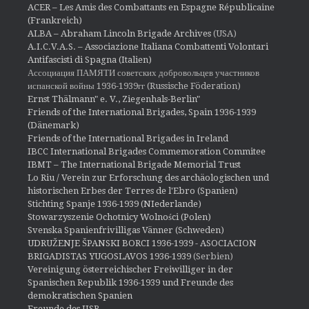
ACER – Les Amis des Combattants en Espagne Républicaine
(Frankreich)
ALBA – Abraham Lincoln Brigade Archives
(USA)
A.I.C.V.A.S. – Associazione Italiana Combattenti Volontari
Antifascisti di Spagna (Italien)
Ассоциация ПАМЯТИ советских добровольцев участников
испанской войны 1936-1939гг (Russische Föderation)
Ernst Thälmann" e. V., Ziegenhals-Berlin"
Friends of the International Brigades, Spain 1936-1939
(Dänemark)
Friends of the International Brigades in Ireland
IBCC International Brigades Commemoration Commitee
IBMT – The International Brigade Memorial Trust
Lo Riu / Verein zur Erforschung des archäologischen und
historischen Erbes der Terres de l'Ebro (Spanien)
Stichting Spanje 1936-1939 (NIederlande)
Stowarzyszenie Ochotnicy Wolności (Polen)
Svenska Spanienfrivilligas Vänner (Schweden)
UDRUŽENJE ŠPANSKI BORCI 1936-1939 - ASOCIACION
BRIGADISTAS YUGOSLAVOS 1936-1939
(Serbien)
Vereinigung österreichischer Freiwilliger in der
Spanischen Republik 1936-1939 und Freunde des
demokratischen Spanien
Freunde des IISR