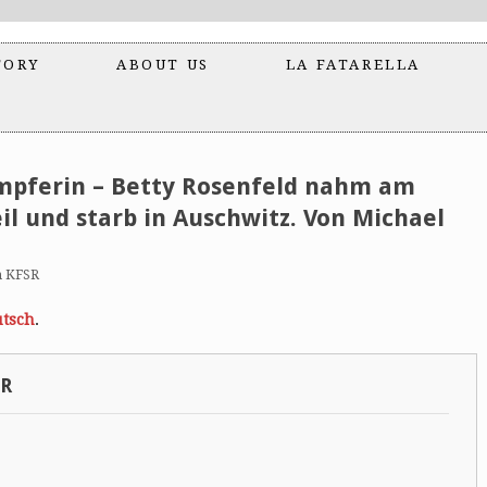
TORY
ABOUT US
LA FATARELLA
ämpferin – Betty Rosenfeld nahm am
il und starb in Auschwitz. Von Michael
n KFSR
tsch
.
SR