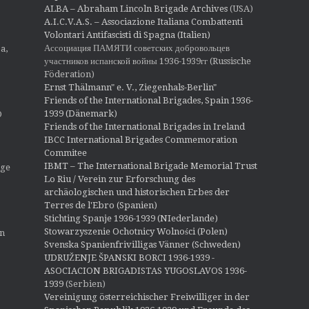
ALBA – Abraham Lincoln Brigade Archives
(USA)
A.I.C.V.A.S. – Associazione Italiana Combattenti
Volontari Antifascisti di Spagna (Italien)
Ассоциация ПАМЯТИ советских добровольцев
a,
участников испанской войны 1936-1939гг (Russische
Föderation)
Ernst Thälmann" e. V., Ziegenhals-Berlin"
Friends of the International Brigades, Spain 1936-
1939 (Dänemark)
O
Friends of the International Brigades in Ireland
IBCC International Brigades Commemoration
Commitee
IBMT – The International Brigade Memorial Trust
ige
Lo Riu / Verein zur Erforschung des
archäologischen und historischen Erbes der
Terres de l'Ebro (Spanien)
Stichting Spanje 1936-1939 (NIederlande)
Stowarzyszenie Ochotnicy Wolności (Polen)
en
Svenska Spanienfrivilligas Vänner (Schweden)
UDRUŽENJE ŠPANSKI BORCI 1936-1939 -
ASOCIACION BRIGADISTAS YUGOSLAVOS 1936-
1939
(Serbien)
Vereinigung österreichischer Freiwilliger in der