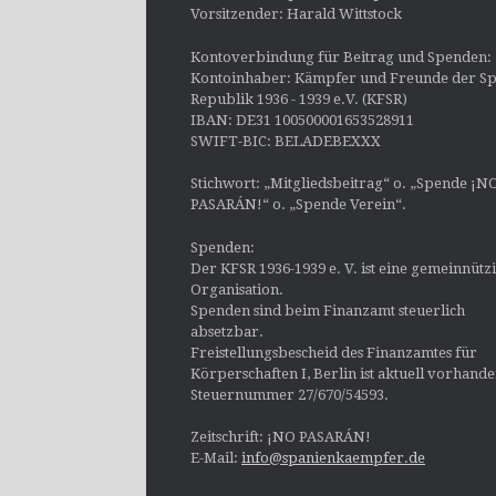
Vorsitzender: Harald Wittstock
Kontoverbindung für Beitrag und Spenden:
Kontoinhaber: Kämpfer und Freunde der Sp
Republik 1936 - 1939 e.V. (KFSR)
IBAN: DE31 100500001653528911
SWIFT-BIC: BELADEBEXXX
Stichwort: „Mitgliedsbeitrag“ o. „Spende ¡N
PASARÁN!“ o. „Spende Verein“.
Spenden:
Der KFSR 1936-1939 e. V. ist eine gemeinnütz
Organisation.
Spenden sind beim Finanzamt steuerlich
absetzbar.
Freistellungsbescheid des Finanzamtes für
Körperschaften I, Berlin ist aktuell vorhand
Steuernummer 27/670/54593.
Zeitschrift: ¡NO PASARÁN!
E-Mail:
info@spanienkaempfer.de