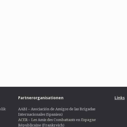
Partnerorganisationen
Links
lik
AABI – Asociación de Amigos de las Brigadas
Internacionales (Spanien)
ACER – Les Amis des Combattants en Espagne
Républicaine (Frankreich)