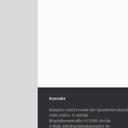
Kontakt
Kämpfer und Freunde der Spanischen Repub
1936–1939 e. V. (KFSR)
Magdalenenstraße 19, 10365 Berlin
E-Mail: info@spanienkaempfer.de