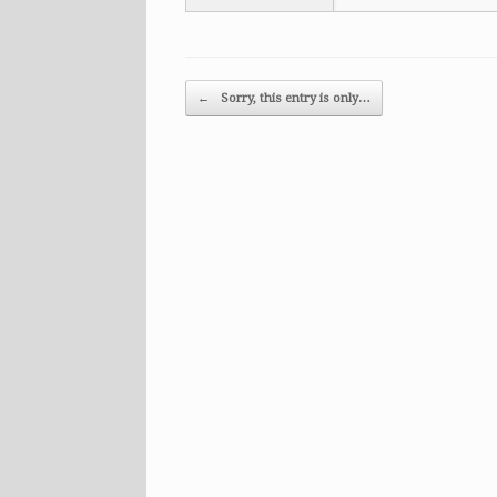
Post navigation
←
Sorry, this entry is only…