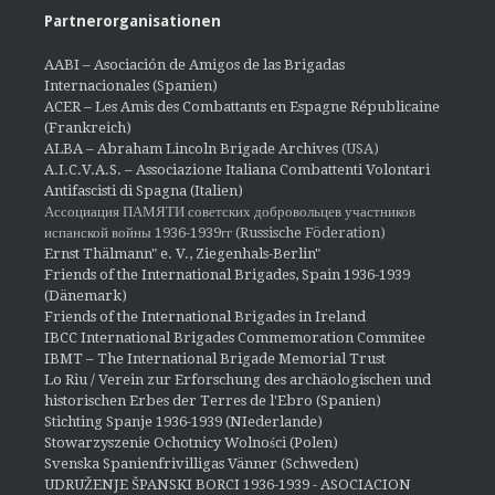
Partnerorganisationen
AABI – Asociación de Amigos de las Brigadas
Internacionales (Spanien)
ACER – Les Amis des Combattants en Espagne Républicaine
(Frankreich)
ALBA – Abraham Lincoln Brigade Archives
(USA)
A.I.C.V.A.S. – Associazione Italiana Combattenti Volontari
Antifascisti di Spagna (Italien)
Ассоциация ПАМЯТИ советских добровольцев участников
испанской войны 1936-1939гг (Russische Föderation)
Ernst Thälmann" e. V., Ziegenhals-Berlin"
Friends of the International Brigades, Spain 1936-1939
(Dänemark)
Friends of the International Brigades in Ireland
IBCC International Brigades Commemoration Commitee
IBMT – The International Brigade Memorial Trust
Lo Riu / Verein zur Erforschung des archäologischen und
historischen Erbes der Terres de l'Ebro (Spanien)
Stichting Spanje 1936-1939 (NIederlande)
Stowarzyszenie Ochotnicy Wolności (Polen)
Svenska Spanienfrivilligas Vänner (Schweden)
UDRUŽENJE ŠPANSKI BORCI 1936-1939 - ASOCIACION