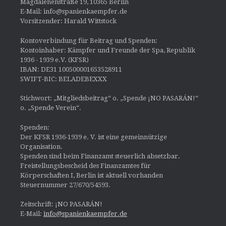
Magdalenenstraße 19, 10365 Berlin
E-Mail: info@spanienkaempfer.de
Vorsitzender: Harald Wittstock
Kontoverbindung für Beitrag und Spenden:
Kontoinhaber: Kämpfer und Freunde der Spa, Republik
1936 - 1939 e.V. (KFSR)
IBAN: DE31 100500001653528911
SWIFT-BIC: BELADEBEXXX
Stichwort: „Mitgliedsbeitrag“ o. „Spende ¡NO PASARÁN!“
o. „Spende Verein“.
Spenden:
Der KFSR 1936-1939 e. V. ist eine gemeinnützige
Organisation.
Spenden sind beim Finanzamt steuerlich absetzbar.
Freistellungsbescheid des Finanzamtes für
Körperschaften I, Berlin ist aktuell vorhanden
Steuernummer 27/670/54593.
Zeitschrift: ¡NO PASARÁN!
E-Mail:
info@spanienkaempfer.de