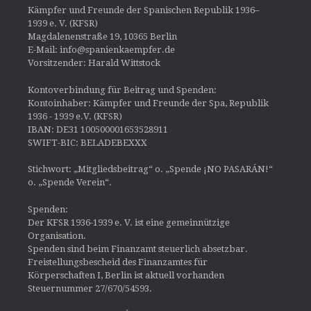
Kämpfer und Freunde der Spanischen Republik 1936–
1939 e. V. (KFSR)
Magdalenenstraße 19, 10365 Berlin
E-Mail: info@spanienkaempfer.de
Vorsitzender: Harald Wittstock
Kontoverbindung für Beitrag und Spenden:
Kontoinhaber: Kämpfer und Freunde der Spa, Republik
1936 - 1939 e.V. (KFSR)
IBAN: DE31 100500001653528911
SWIFT-BIC: BELADEBEXXX
Stichwort: „Mitgliedsbeitrag“ o. „Spende ¡NO PASARÁN!“
o. „Spende Verein“.
Spenden:
Der KFSR 1936-1939 e. V. ist eine gemeinnützige
Organisation.
Spenden sind beim Finanzamt steuerlich absetzbar.
Freistellungsbescheid des Finanzamtes für
Körperschaften I, Berlin ist aktuell vorhanden
Steuernummer 27/670/54593.