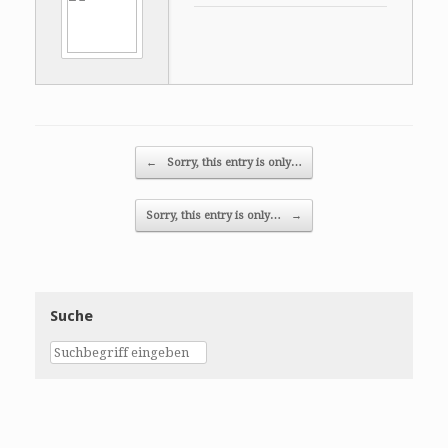
Post navigation
←
Sorry, this entry is only…
Sorry, this entry is only…
→
Suche