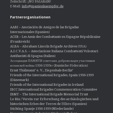
Zeitschrift: ¡NO PASARÁN!
E-Mail:
info@spanienkaempfer.de
Partnerorganisationen
AABI – Asociación de Amigos de las Brigadas
Internacionales (Spanien)
ACER – Les Amis des Combattants en Espagne Républicaine
(Frankreich)
ALBA – Abraham Lincoln Brigade Archives
(USA)
A.I.C.V.A.S. – Associazione Italiana Combattenti Volontari
Antifascisti di Spagna (Italien)
Ассоциация ПАМЯТИ советских добровольцев участников
испанской войны 1936-1939гг (Russische Föderation)
Ernst Thälmann" e. V., Ziegenhals-Berlin"
Friends of the International Brigades, Spain 1936-1939
(Dänemark)
Friends of the International Brigades in Ireland
IBCC International Brigades Commemoration Commitee
IBMT – The International Brigade Memorial Trust
Lo Riu / Verein zur Erforschung des archäologischen und
historischen Erbes der Terres de l'Ebro (Spanien)
Stichting Spanje 1936-1939 (NIederlande)