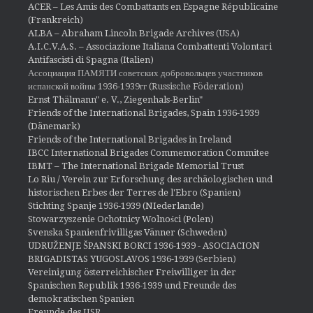
ACER – Les Amis des Combattants en Espagne Républicaine
(Frankreich)
ALBA – Abraham Lincoln Brigade Archives
(USA)
A.I.C.V.A.S. – Associazione Italiana Combattenti Volontari
Antifascisti di Spagna (Italien)
Ассоциация ПАМЯТИ советских добровольцев участников
испанской войны 1936-1939гг (Russische Föderation)
Ernst Thälmann" e. V., Ziegenhals-Berlin"
Friends of the International Brigades, Spain 1936-1939
(Dänemark)
Friends of the International Brigades in Ireland
IBCC International Brigades Commemoration Commitee
IBMT – The International Brigade Memorial Trust
Lo Riu / Verein zur Erforschung des archäologischen und
historischen Erbes der Terres de l'Ebro (Spanien)
Stichting Spanje 1936-1939 (NIederlande)
Stowarzyszenie Ochotnicy Wolności (Polen)
Svenska Spanienfrivilligas Vänner (Schweden)
UDRUŽENJE ŠPANSKI BORCI 1936-1939 - ASOCIACION
BRIGADISTAS YUGOSLAVOS 1936-1939
(Serbien)
Vereinigung österreichischer Freiwilliger in der
Spanischen Republik 1936-1939 und Freunde des
demokratischen Spanien
Freunde des IISR