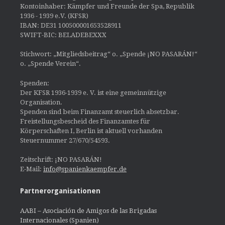
Kontoinhaber: Kämpfer und Freunde der Spa, Republik
1936 - 1939 e.V. (KFSR)
IBAN: DE31 100500001653528911
SWIFT-BIC: BELADEBEXXX
Stichwort: „Mitgliedsbeitrag“ o. „Spende ¡NO PASARÁN!“
o. „Spende Verein“.
Spenden:
Der KFSR 1936-1939 e. V. ist eine gemeinnützige
Organisation.
Spenden sind beim Finanzamt steuerlich absetzbar.
Freistellungsbescheid des Finanzamtes für
Körperschaften I, Berlin ist aktuell vorhanden
Steuernummer 27/670/54593.
Zeitschrift: ¡NO PASARÁN!
E-Mail:
info@spanienkaempfer.de
Partnerorganisationen
AABI – Asociación de Amigos de las Brigadas
Internacionales (Spanien)