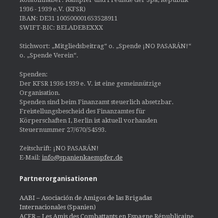
1936 - 1939 e.V. (KFSR)
IBAN: DE31 100500001653528911
SWIFT-BIC: BELADEBEXXX
Stichwort: „Mitgliedsbeitrag“ o. „Spende ¡NO PASARÁN!“
o. „Spende Verein“.
Spenden:
Der KFSR 1936-1939 e. V. ist eine gemeinnützige
Organisation.
Spenden sind beim Finanzamt steuerlich absetzbar.
Freistellungsbescheid des Finanzamtes für
Körperschaften I, Berlin ist aktuell vorhanden
Steuernummer 27/670/54593.
Zeitschrift: ¡NO PASARÁN!
E-Mail:
info@spanienkaempfer.de
Partnerorganisationen
AABI – Asociación de Amigos de las Brigadas
Internacionales (Spanien)
ACER – Les Amis des Combattants en Espagne Républicaine