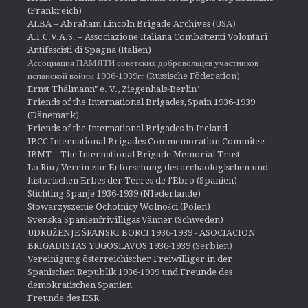
(Frankreich)
ALBA – Abraham Lincoln Brigade Archives
(USA)
A.I.C.V.A.S. – Associazione Italiana Combattenti Volontari
Antifascisti di Spagna (Italien)
Ассоциация ПАМЯТИ советских добровольцев участников
испанской войны 1936-1939гг (Russische Föderation)
Ernst Thälmann" e. V., Ziegenhals-Berlin"
Friends of the International Brigades, Spain 1936-1939
(Dänemark)
Friends of the International Brigades in Ireland
IBCC International Brigades Commemoration Commitee
IBMT – The International Brigade Memorial Trust
Lo Riu / Verein zur Erforschung des archäologischen und
historischen Erbes der Terres de l'Ebro (Spanien)
Stichting Spanje 1936-1939 (NIederlande)
Stowarzyszenie Ochotnicy Wolności (Polen)
Svenska Spanienfrivilligas Vänner (Schweden)
UDRUŽENJE ŠPANSKI BORCI 1936-1939 - ASOCIACION
BRIGADISTAS YUGOSLAVOS 1936-1939
(Serbien)
Vereinigung österreichischer Freiwilliger in der
Spanischen Republik 1936-1939 und Freunde des
demokratischen Spanien
Freunde des IISR