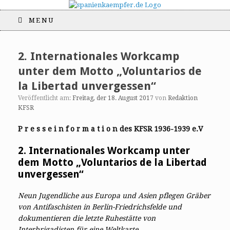
MENU
2. Internationales Workcamp
unter dem Motto „Voluntarios de
la Libertad unvergessen“
Veröffentlicht am:
Freitag, der 18. August 2017
von
Redaktion
KFSR
P r e s s e i n f o r m a t i o n des KFSR 1936-1939 e.V
2. Internationales Workcamp unter
dem Motto „Voluntarios de la Libertad
unvergessen“
Neun Jugendliche aus Europa und Asien pflegen Gräber
von Antifaschisten in Berlin-Friedrichsfelde und
dokumentieren die letzte Ruhestätte von
Interbrigadisten für eine Weltkarte