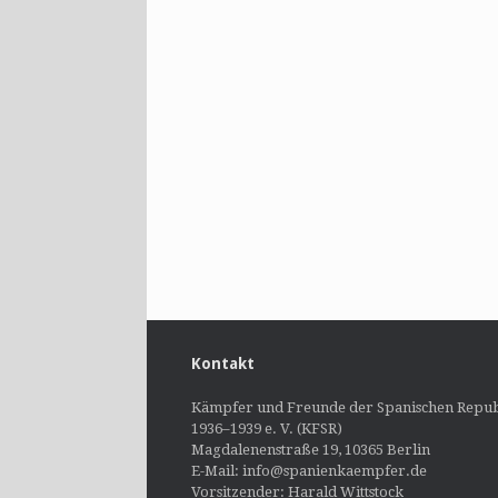
Kontakt
Kämpfer und Freunde der Spanischen Repub
1936–1939 e. V. (KFSR)
Magdalenenstraße 19, 10365 Berlin
E-Mail: info@spanienkaempfer.de
Vorsitzender: Harald Wittstock