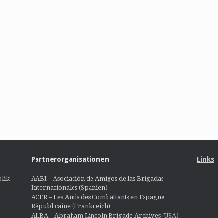
Partnerorganisationen
Links
lik
AABI – Asociación de Amigos de las Brigadas
Internacionales (Spanien)
ACER – Les Amis des Combattants en Espagne
Républicaine (Frankreich)
ALBA – Abraham Lincoln Brigade Archives
(USA)