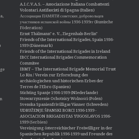
A.I.C.V.A.S. – Associazione Italiana Combattenti
Volontari Antifascisti di Spagna (Italien)
Ассоциация ПАМЯТИ советских добровольцев
a,
участников испанской войны 1936-1939гг (Russische
Föderation)
Ernst Thälmann" e. V., Ziegenhals-Berlin"
Friends of the International Brigades, Spain 1936-
1939 (Dänemark)
O
Friends of the International Brigades in Ireland
IBCC International Brigades Commemoration
Commitee
IBMT – The International Brigade Memorial Trust
ige
Lo Riu / Verein zur Erforschung des
archäologischen und historischen Erbes der
Terres de l'Ebro (Spanien)
Stichting Spanje 1936-1939 (NIederlande)
Stowarzyszenie Ochotnicy Wolności (Polen)
en
Svenska Spanienfrivilligas Vänner (Schweden)
UDRUŽENJE ŠPANSKI BORCI 1936-1939 -
ASOCIACION BRIGADISTAS YUGOSLAVOS 1936-
1939
(Serbien)
Vereinigung österreichischer Freiwilliger in der
Spanischen Republik 1936-1939 und Freunde des