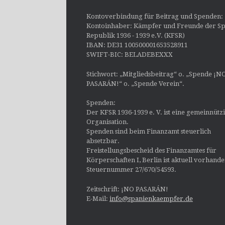
Kontoverbindung für Beitrag und Spenden:
Kontoinhaber: Kämpfer und Freunde der Sp
Republik 1936 - 1939 e.V. (KFSR)
IBAN: DE31 100500001653528911
SWIFT-BIC: BELADEBEXXX
Stichwort: „Mitgliedsbeitrag“ o. „Spende ¡N
PASARÁN!“ o. „Spende Verein“.
Spenden:
Der KFSR 1936-1939 e. V. ist eine gemeinnütz
Organisation.
Spenden sind beim Finanzamt steuerlich
absetzbar.
Freistellungsbescheid des Finanzamtes für
Körperschaften I, Berlin ist aktuell vorhand
Steuernummer 27/670/54593.
Zeitschrift: ¡NO PASARÁN!
E-Mail:
info@spanienkaempfer.de