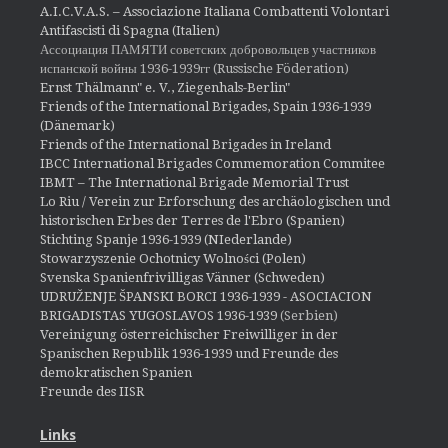
A.I.C.V.A.S. – Associazione Italiana Combattenti Volontari
Antifascisti di Spagna (Italien)
Ассоциация ПАМЯТИ советских добровольцев участников
испанской войны 1936-1939гг (Russische Föderation)
Ernst Thälmann" e. V., Ziegenhals-Berlin"
Friends of the International Brigades, Spain 1936-1939
(Dänemark)
Friends of the International Brigades in Ireland
IBCC International Brigades Commemoration Commitee
IBMT – The International Brigade Memorial Trust
Lo Riu / Verein zur Erforschung des archäologischen und
historischen Erbes der Terres de l'Ebro (Spanien)
Stichting Spanje 1936-1939 (NIederlande)
Stowarzyszenie Ochotnicy Wolności (Polen)
Svenska Spanienfrivilligas Vänner (Schweden)
UDRUŽENJE ŠPANSKI BORCI 1936-1939 - ASOCIACION
BRIGADISTAS YUGOSLAVOS 1936-1939
(Serbien)
Vereinigung österreichischer Freiwilliger in der
Spanischen Republik 1936-1939 und Freunde des
demokratischen Spanien
Freunde des IISR
Links