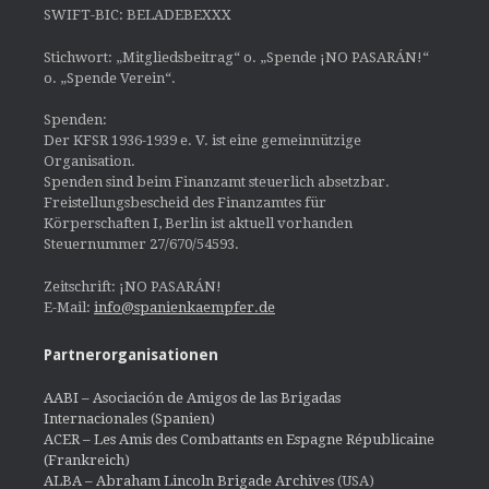
SWIFT-BIC: BELADEBEXXX
Stichwort: „Mitgliedsbeitrag“ o. „Spende ¡NO PASARÁN!“
o. „Spende Verein“.
Spenden:
Der KFSR 1936-1939 e. V. ist eine gemeinnützige
Organisation.
Spenden sind beim Finanzamt steuerlich absetzbar.
Freistellungsbescheid des Finanzamtes für
Körperschaften I, Berlin ist aktuell vorhanden
Steuernummer 27/670/54593.
Zeitschrift: ¡NO PASARÁN!
E-Mail:
info@spanienkaempfer.de
Partnerorganisationen
AABI – Asociación de Amigos de las Brigadas
Internacionales (Spanien)
ACER – Les Amis des Combattants en Espagne Républicaine
(Frankreich)
ALBA – Abraham Lincoln Brigade Archives
(USA)