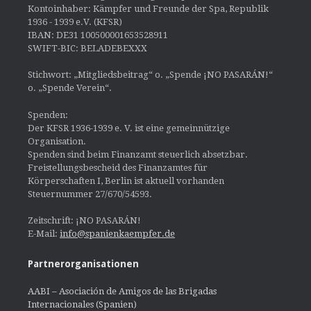
Kontoinhaber: Kämpfer und Freunde der Spa, Republik
1936 - 1939 e.V. (KFSR)
IBAN: DE31 100500001653528911
SWIFT-BIC: BELADEBEXXX
Stichwort: „Mitgliedsbeitrag“ o. „Spende ¡NO PASARÁN!“
o. „Spende Verein“.
Spenden:
Der KFSR 1936-1939 e. V. ist eine gemeinnützige
Organisation.
Spenden sind beim Finanzamt steuerlich absetzbar.
Freistellungsbescheid des Finanzamtes für
Körperschaften I, Berlin ist aktuell vorhanden
Steuernummer 27/670/54593.
Zeitschrift: ¡NO PASARÁN!
E-Mail:
info@spanienkaempfer.de
Partnerorganisationen
AABI – Asociación de Amigos de las Brigadas
Internacionales (Spanien)