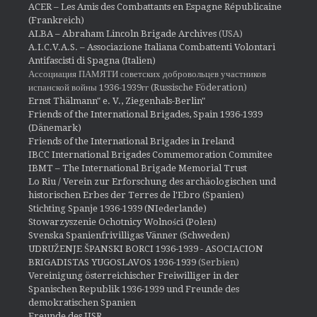
ACER – Les Amis des Combattants en Espagne Républicaine
(Frankreich)
ALBA – Abraham Lincoln Brigade Archives
(USA)
A.I.C.V.A.S. – Associazione Italiana Combattenti Volontari
Antifascisti di Spagna (Italien)
Ассоциация ПАМЯТИ советских добровольцев участников
испанской войны 1936-1939гг (Russische Föderation)
Ernst Thälmann" e. V., Ziegenhals-Berlin"
Friends of the International Brigades, Spain 1936-1939
(Dänemark)
Friends of the International Brigades in Ireland
IBCC International Brigades Commemoration Commitee
IBMT – The International Brigade Memorial Trust
Lo Riu / Verein zur Erforschung des archäologischen und
historischen Erbes der Terres de l'Ebro (Spanien)
Stichting Spanje 1936-1939 (NIederlande)
Stowarzyszenie Ochotnicy Wolności (Polen)
Svenska Spanienfrivilligas Vänner (Schweden)
UDRUŽENJE ŠPANSKI BORCI 1936-1939 - ASOCIACION
BRIGADISTAS YUGOSLAVOS 1936-1939
(Serbien)
Vereinigung österreichischer Freiwilliger in der
Spanischen Republik 1936-1939 und Freunde des
demokratischen Spanien
Freunde des IISR