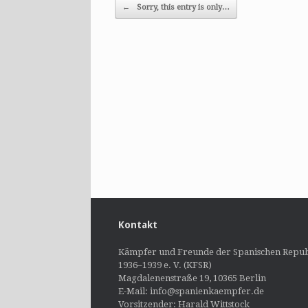
Post navigation
←
Sorry, this entry is only…
Kontakt
Kämpfer und Freunde der Spanischen Repub
1936–1939 e. V. (KFSR)
Magdalenenstraße 19, 10365 Berlin
E-Mail: info@spanienkaempfer.de
Vorsitzender: Harald Wittstock