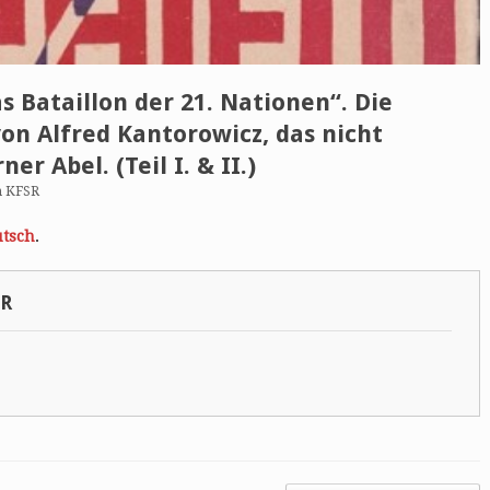
s Bataillon der 21. Nationen“. Die
on Alfred Kantorowicz, das nicht
er Abel. (Teil I. & II.)
n KFSR
tsch
.
SR