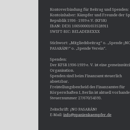
Kontoverbindung für Beitrag und Spenden:
Kontoinhaber: Kämpfer und Freunde der Sp
Republik 1936 - 1939 e.V. (KFSR)
IBAN: DE31 100500001653528911
SWIFT-BIC: BELADEBEXXX
Stichwort: „Mitgliedsbeitrag“ o. „Spende ¡N
PASARÁN!“ o. „Spende Verein“.
Spenden:
Der KFSR 1936-1939 e. V. ist eine gemeinnütz
Organisation.
Spenden sind beim Finanzamt steuerlich
absetzbar.
Freistellungsbescheid des Finanzamtes für
Körperschaften I, Berlin ist aktuell vorhand
Steuernummer 27/670/54593.
Zeitschrift: ¡NO PASARÁN!
E-Mail:
info@spanienkaempfer.de