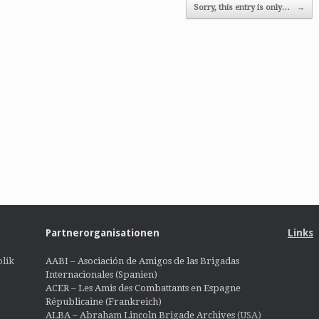
Sorry, this entry is only…
→
Partnerorganisationen
Links
lik
AABI – Asociación de Amigos de las Brigadas
Internacionales (Spanien)
ACER – Les Amis des Combattants en Espagne
Républicaine (Frankreich)
ALBA – Abraham Lincoln Brigade Archives
(USA)