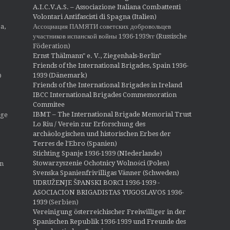
A.I.C.V.A.S. – Associazione Italiana Combattenti
Volontari Antifascisti di Spagna (Italien)
Ассоциация ПАМЯТИ советских добровольцев
a,
участников испанской войны 1936-1939гг (Russische
Föderation)
Ernst Thälmann" e. V., Ziegenhals-Berlin"
Friends of the International Brigades, Spain 1936-
1939 (Dänemark)
O
Friends of the International Brigades in Ireland
IBCC International Brigades Commemoration
Commitee
IBMT – The International Brigade Memorial Trust
ige
Lo Riu / Verein zur Erforschung des
archäologischen und historischen Erbes der
Terres de l'Ebro (Spanien)
Stichting Spanje 1936-1939 (NIederlande)
Stowarzyszenie Ochotnicy Wolności (Polen)
en
Svenska Spanienfrivilligas Vänner (Schweden)
UDRUŽENJE ŠPANSKI BORCI 1936-1939 -
ASOCIACION BRIGADISTAS YUGOSLAVOS 1936-
1939
(Serbien)
Vereinigung österreichischer Freiwilliger in der
Spanischen Republik 1936-1939 und Freunde des