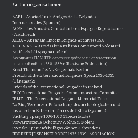
Partnerorganisationen
AABI – Asociación de Amigos de las Brigadas
Internacionales (Spanien)
ACER – Les Amis des Combattants en Espagne Républicaine
(Frankreich)
ALBA – Abraham Lincoln Brigade Archives
(USA)
A.I.C.V.A.S. – Associazione Italiana Combattenti Volontari
Antifascisti di Spagna (Italien)
Ассоциация ПАМЯТИ советских добровольцев участников
испанской войны 1936-1939гг (Russische Föderation)
Ernst Thälmann" e. V., Ziegenhals-Berlin"
Friends of the International Brigades, Spain 1936-1939
(Dänemark)
Friends of the International Brigades in Ireland
IBCC International Brigades Commemoration Commitee
IBMT – The International Brigade Memorial Trust
Lo Riu / Verein zur Erforschung des archäologischen und
historischen Erbes der Terres de l'Ebro (Spanien)
Stichting Spanje 1936-1939 (NIederlande)
Stowarzyszenie Ochotnicy Wolności (Polen)
Svenska Spanienfrivilligas Vänner (Schweden)
UDRUŽENJE ŠPANSKI BORCI 1936-1939 - ASOCIACION