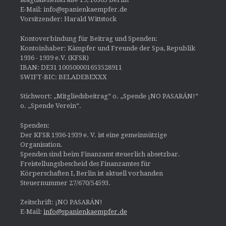
E-Mail: info@spanienkaempfer.de
Vorsitzender: Harald Wittstock
Kontoverbindung für Beitrag und Spenden:
Kontoinhaber: Kämpfer und Freunde der Spa, Republik
1936 - 1939 e.V. (KFSR)
IBAN: DE31 100500001653528911
SWIFT-BIC: BELADEBEXXX
Stichwort: „Mitgliedsbeitrag“ o. „Spende ¡NO PASARÁN!“
o. „Spende Verein“.
Spenden:
Der KFSR 1936-1939 e. V. ist eine gemeinnützige
Organisation.
Spenden sind beim Finanzamt steuerlich absetzbar.
Freistellungsbescheid des Finanzamtes für
Körperschaften I, Berlin ist aktuell vorhanden
Steuernummer 27/670/54593.
Zeitschrift: ¡NO PASARÁN!
E-Mail:
info@spanienkaempfer.de