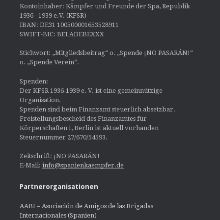
Kontoinhaber: Kämpfer und Freunde der Spa, Republik
1936 - 1939 e.V. (KFSR)
IBAN: DE31 100500001653528911
SWIFT-BIC: BELADEBEXXX
Stichwort: „Mitgliedsbeitrag“ o. „Spende ¡NO PASARÁN!“
o. „Spende Verein“.
Spenden:
Der KFSR 1936-1939 e. V. ist eine gemeinnützige
Organisation.
Spenden sind beim Finanzamt steuerlich absetzbar.
Freistellungsbescheid des Finanzamtes für
Körperschaften I, Berlin ist aktuell vorhanden
Steuernummer 27/670/54593.
Zeitschrift: ¡NO PASARÁN!
E-Mail:
info@spanienkaempfer.de
Partnerorganisationen
AABI – Asociación de Amigos de las Brigadas
Internacionales (Spanien)