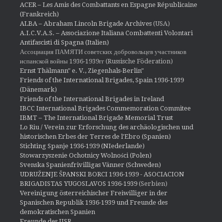
ACER – Les Amis des Combattants en Espagne Républicaine
(Frankreich)
ALBA – Abraham Lincoln Brigade Archives
(USA)
A.I.C.V.A.S. – Associazione Italiana Combattenti Volontari
Antifascisti di Spagna (Italien)
Ассоциация ПАМЯТИ советских добровольцев участников
испанской войны 1936-1939гг (Russische Föderation)
Ernst Thälmann" e. V., Ziegenhals-Berlin"
Friends of the International Brigades, Spain 1936-1939
(Dänemark)
Friends of the International Brigades in Ireland
IBCC International Brigades Commemoration Commitee
IBMT – The International Brigade Memorial Trust
Lo Riu / Verein zur Erforschung des archäologischen und
historischen Erbes der Terres de l'Ebro (Spanien)
Stichting Spanje 1936-1939 (NIederlande)
Stowarzyszenie Ochotnicy Wolności (Polen)
Svenska Spanienfrivilligas Vänner (Schweden)
UDRUŽENJE ŠPANSKI BORCI 1936-1939 - ASOCIACION
BRIGADISTAS YUGOSLAVOS 1936-1939
(Serbien)
Vereinigung österreichischer Freiwilliger in der
Spanischen Republik 1936-1939 und Freunde des
demokratischen Spanien
Freunde des IISR