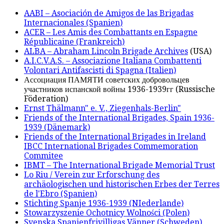
AABI – Asociación de Amigos de las Brigadas
Internacionales (Spanien)
ACER – Les Amis des Combattants en Espagne
Républicaine (Frankreich)
ALBA – Abraham Lincoln Brigade Archives
(USA)
A.I.C.V.A.S. – Associazione Italiana Combattenti
Volontari Antifascisti di Spagna (Italien)
Ассоциация ПАМЯТИ советских добровольцев
участников испанской войны 1936-1939гг (Russische
Föderation)
Ernst Thälmann" e. V., Ziegenhals-Berlin"
Friends of the International Brigades, Spain 1936-
1939 (Dänemark)
Friends of the International Brigades in Ireland
IBCC International Brigades Commemoration
Commitee
IBMT – The International Brigade Memorial Trust
Lo Riu / Verein zur Erforschung des
archäologischen und historischen Erbes der Terres
de l'Ebro (Spanien)
Stichting Spanje 1936-1939 (NIederlande)
Stowarzyszenie Ochotnicy Wolności (Polen)
Svenska Spanienfrivilligas Vänner (Schweden)