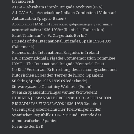
(Frankreich)
ALBA – Abraham Lincoln Brigade Archives
(USA)
A.I.C.V.A.S. – Associazione Italiana Combattenti Volontari
Antifascisti di Spagna (Italien)
Ассоциация ПАМЯТИ советских добровольцев участников
испанской войны 1936-1939гг (Russische Föderation)
Ernst Thälmann" e. V., Ziegenhals-Berlin"
Friends of the International Brigades, Spain 1936-1939
(Dänemark)
Friends of the International Brigades in Ireland
IBCC International Brigades Commemoration Commitee
IBMT – The International Brigade Memorial Trust
Lo Riu / Verein zur Erforschung des archäologischen und
historischen Erbes der Terres de l'Ebro (Spanien)
Stichting Spanje 1936-1939 (NIederlande)
Stowarzyszenie Ochotnicy Wolności (Polen)
Svenska Spanienfrivilligas Vänner (Schweden)
UDRUŽENJE ŠPANSKI BORCI 1936-1939 - ASOCIACION
BRIGADISTAS YUGOSLAVOS 1936-1939
(Serbien)
Vereinigung österreichischer Freiwilliger in der
Spanischen Republik 1936-1939 und Freunde des
demokratischen Spanien
Freunde des IISR