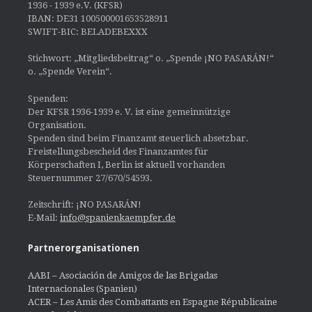
1936 - 1939 e.V. (KFSR)
IBAN: DE31 100500001653528911
SWIFT-BIC: BELADEBEXXX
Stichwort: „Mitgliedsbeitrag“ o. „Spende ¡NO PASARÁN!“
o. „Spende Verein“.
Spenden:
Der KFSR 1936-1939 e. V. ist eine gemeinnützige
Organisation.
Spenden sind beim Finanzamt steuerlich absetzbar.
Freistellungsbescheid des Finanzamtes für
Körperschaften I, Berlin ist aktuell vorhanden
Steuernummer 27/670/54593.
Zeitschrift: ¡NO PASARÁN!
E-Mail:
info@spanienkaempfer.de
Partnerorganisationen
AABI – Asociación de Amigos de las Brigadas
Internacionales (Spanien)
ACER – Les Amis des Combattants en Espagne Républicaine