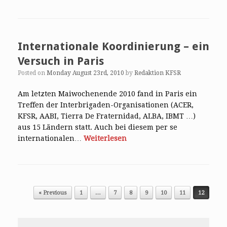
Internationale Koordinierung – ein
Versuch in Paris
Posted on
Monday August 23rd, 2010
by
Redaktion KFSR
Am letzten Maiwochenende 2010 fand in Paris ein
Treffen der Interbrigaden-Organisationen (ACER,
KFSR, AABI, Tierra De Fraternidad, ALBA, IBMT …)
aus 15 Ländern statt. Auch bei diesem per se
internationalen…
Weiterlesen
Post navigation
« Previous
1
…
7
8
9
10
11
12