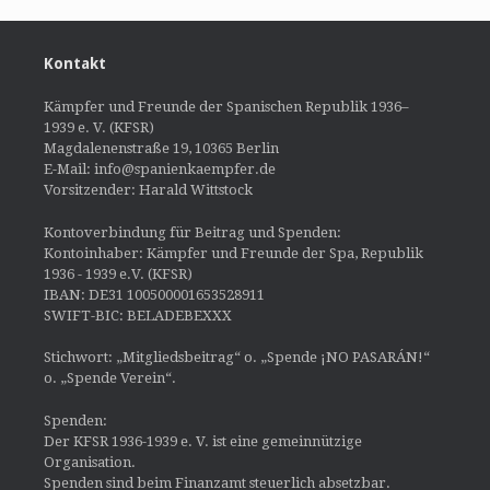
Kontakt
Kämpfer und Freunde der Spanischen Republik 1936–
1939 e. V. (KFSR)
Magdalenenstraße 19, 10365 Berlin
E-Mail: info@spanienkaempfer.de
Vorsitzender: Harald Wittstock
Kontoverbindung für Beitrag und Spenden:
Kontoinhaber: Kämpfer und Freunde der Spa, Republik
1936 - 1939 e.V. (KFSR)
IBAN: DE31 100500001653528911
SWIFT-BIC: BELADEBEXXX
Stichwort: „Mitgliedsbeitrag“ o. „Spende ¡NO PASARÁN!“
o. „Spende Verein“.
Spenden:
Der KFSR 1936-1939 e. V. ist eine gemeinnützige
Organisation.
Spenden sind beim Finanzamt steuerlich absetzbar.