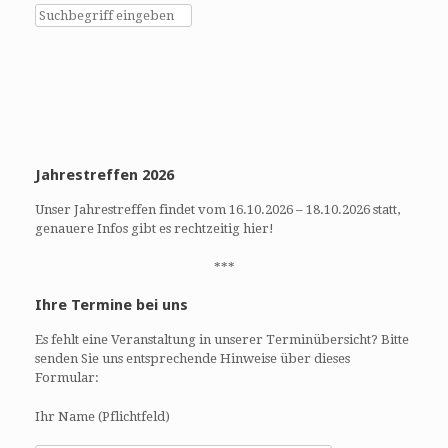
w
o
s
n
N
a
v
i
g
a
Jahrestreffen 2026
t
i
Unser Jahrestreffen findet vom 16.10.2026 – 18.10.2026 statt,
o
genauere Infos gibt es rechtzeitig hier!
n
***
Ihre Termine bei uns
Es fehlt eine Veranstaltung in unserer Terminübersicht? Bitte
senden Sie uns entsprechende Hinweise über dieses
Formular:
Ihr Name (Pflichtfeld)