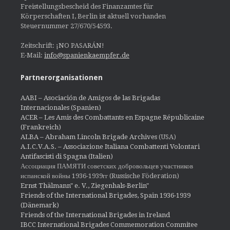
Freistellungsbescheid des Finanzamtes für
Körperschaften I, Berlin ist aktuell vorhanden
Steuernummer 27/670/54593.
Zeitschrift: ¡NO PASARÁN!
E-Mail:
info@spanienkaempfer.de
Partnerorganisationen
AABI – Asociación de Amigos de las Brigadas
Internacionales (Spanien)
ACER – Les Amis des Combattants en Espagne Républicaine
(Frankreich)
ALBA – Abraham Lincoln Brigade Archives
(USA)
A.I.C.V.A.S. – Associazione Italiana Combattenti Volontari
Antifascisti di Spagna (Italien)
Ассоциация ПАМЯТИ советских добровольцев участников
испанской войны 1936-1939гг (Russische Föderation)
Ernst Thälmann" e. V., Ziegenhals-Berlin"
Friends of the International Brigades, Spain 1936-1939
(Dänemark)
Friends of the International Brigades in Ireland
IBCC International Brigades Commemoration Commitee