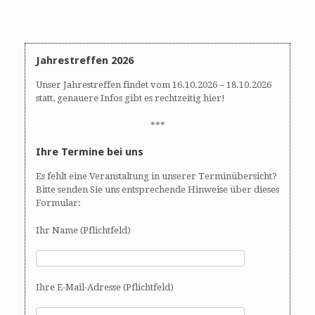
i
g
a
t
Jahrestreffen 2026
i
o
Unser Jahrestreffen findet vom 16.10.2026 – 18.10.2026
n
statt, genauere Infos gibt es rechtzeitig hier!
***
Ihre Termine bei uns
Es fehlt eine Veranstaltung in unserer Terminübersicht?
Bitte senden Sie uns entsprechende Hinweise über dieses
Formular:
Ihr Name (Pflichtfeld)
Ihre E-Mail-Adresse (Pflichtfeld)