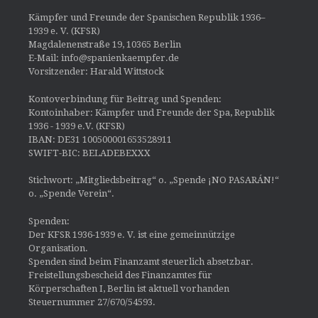
Kämpfer und Freunde der Spanischen Republik 1936–
1939 e. V. (KFSR)
Magdalenenstraße 19, 10365 Berlin
E-Mail: info@spanienkaempfer.de
Vorsitzender: Harald Wittstock
Kontoverbindung für Beitrag und Spenden:
Kontoinhaber: Kämpfer und Freunde der Spa, Republik
1936 - 1939 e.V. (KFSR)
IBAN: DE31 100500001653528911
SWIFT-BIC: BELADEBEXXX
Stichwort: „Mitgliedsbeitrag“ o. „Spende ¡NO PASARÁN!“
o. „Spende Verein“.
Spenden:
Der KFSR 1936-1939 e. V. ist eine gemeinnützige
Organisation.
Spenden sind beim Finanzamt steuerlich absetzbar.
Freistellungsbescheid des Finanzamtes für
Körperschaften I, Berlin ist aktuell vorhanden
Steuernummer 27/670/54593.