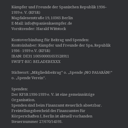
Kämpfer und Freunde der Spanischen Republik 1936–
1939 e. V. (KFSR)
Magdalenenstraße 19, 10365 Berlin
E-Mail: info@spanienkaempfer.de
Vorsitzender: Harald Wittstock
Kontoverbindung für Beitrag und Spenden:
Kontoinhaber: Kämpfer und Freunde der Spa, Republik
1936 - 1939 e.V. (KFSR)
IBAN: DE31 100500001653528911
SWIFT-BIC: BELADEBEXXX
Stichwort: „Mitgliedsbeitrag“ o. „Spende ¡NO PASARÁN!“
o. „Spende Verein“.
Spenden:
Der KFSR 1936-1939 e. V. ist eine gemeinnützige
Organisation.
Spenden sind beim Finanzamt steuerlich absetzbar.
Freistellungsbescheid des Finanzamtes für
Körperschaften I, Berlin ist aktuell vorhanden
Steuernummer 27/670/54593.