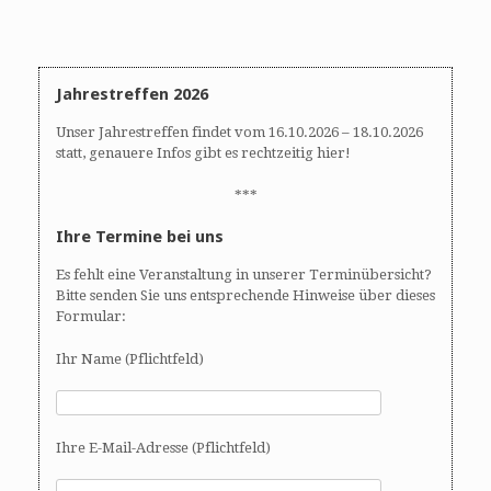
i
g
a
t
Jahrestreffen 2026
i
o
Unser Jahrestreffen findet vom 16.10.2026 – 18.10.2026
n
statt, genauere Infos gibt es rechtzeitig hier!
***
Ihre Termine bei uns
Es fehlt eine Veranstaltung in unserer Terminübersicht?
Bitte senden Sie uns entsprechende Hinweise über dieses
Formular:
Ihr Name (Pflichtfeld)
Ihre E-Mail-Adresse (Pflichtfeld)