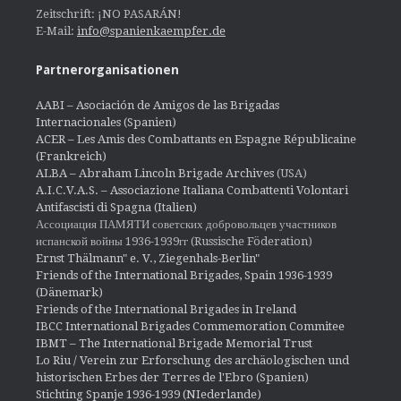
Zeitschrift: ¡NO PASARÁN!
E-Mail:
info@spanienkaempfer.de
Partnerorganisationen
AABI – Asociación de Amigos de las Brigadas
Internacionales (Spanien)
ACER – Les Amis des Combattants en Espagne Républicaine
(Frankreich)
ALBA – Abraham Lincoln Brigade Archives
(USA)
A.I.C.V.A.S. – Associazione Italiana Combattenti Volontari
Antifascisti di Spagna (Italien)
Ассоциация ПАМЯТИ советских добровольцев участников
испанской войны 1936-1939гг (Russische Föderation)
Ernst Thälmann" e. V., Ziegenhals-Berlin"
Friends of the International Brigades, Spain 1936-1939
(Dänemark)
Friends of the International Brigades in Ireland
IBCC International Brigades Commemoration Commitee
IBMT – The International Brigade Memorial Trust
Lo Riu / Verein zur Erforschung des archäologischen und
historischen Erbes der Terres de l'Ebro (Spanien)
Stichting Spanje 1936-1939 (NIederlande)