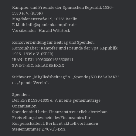
Kämpfer und Freunde der Spanischen Republik 1936–
1939 e. V. (KFSR)
Magdalenenstraße 19, 10365 Berlin
E-Mail: info@spanienkaempfer.de
Vorsitzender: Harald Wittstock
Kontoverbindung für Beitrag und Spenden:
Kontoinhaber: Kämpfer und Freunde der Spa, Republik
1936 - 1939 e.V. (KFSR)
IBAN: DE31 100500001653528911
SWIFT-BIC: BELADEBEXXX
Stichwort: „Mitgliedsbeitrag“ o. „Spende ¡NO PASARÁN!“
o. „Spende Verein“.
Spenden:
Der KFSR 1936-1939 e. V. ist eine gemeinnützige
Organisation.
Spenden sind beim Finanzamt steuerlich absetzbar.
Freistellungsbescheid des Finanzamtes für
Körperschaften I, Berlin ist aktuell vorhanden
Steuernummer 27/670/54593.