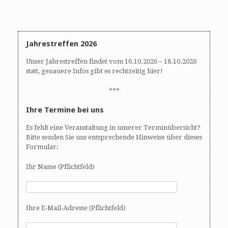
i
g
a
t
Jahrestreffen 2026
i
o
Unser Jahrestreffen findet vom 16.10.2026 – 18.10.2026
n
statt, genauere Infos gibt es rechtzeitig hier!
***
Ihre Termine bei uns
Es fehlt eine Veranstaltung in unserer Terminübersicht?
Bitte senden Sie uns entsprechende Hinweise über dieses
Formular:
Ihr Name (Pflichtfeld)
Ihre E-Mail-Adresse (Pflichtfeld)