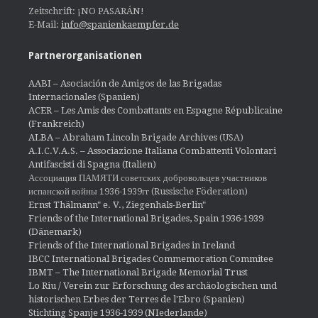
Zeitschrift: ¡NO PASARÁN!
E-Mail:
info@spanienkaempfer.de
Partnerorganisationen
AABI – Asociación de Amigos de las Brigadas
Internacionales (Spanien)
ACER – Les Amis des Combattants en Espagne Républicaine
(Frankreich)
ALBA – Abraham Lincoln Brigade Archives
(USA)
A.I.C.V.A.S. – Associazione Italiana Combattenti Volontari
Antifascisti di Spagna (Italien)
Ассоциация ПАМЯТИ советских добровольцев участников
испанской войны 1936-1939гг (Russische Föderation)
Ernst Thälmann" e. V., Ziegenhals-Berlin"
Friends of the International Brigades, Spain 1936-1939
(Dänemark)
Friends of the International Brigades in Ireland
IBCC International Brigades Commemoration Commitee
IBMT – The International Brigade Memorial Trust
Lo Riu / Verein zur Erforschung des archäologischen und
historischen Erbes der Terres de l'Ebro (Spanien)
Stichting Spanje 1936-1939 (NIederlande)