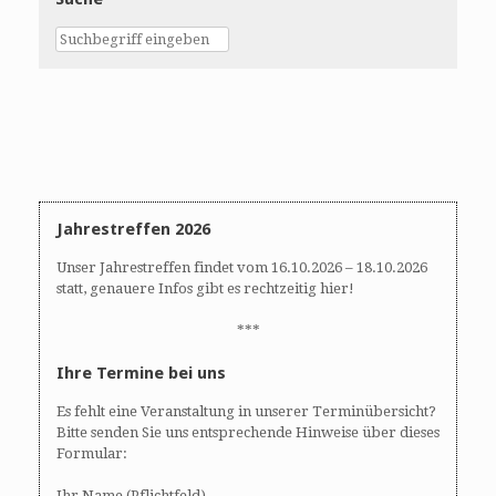
w
o
s
n
N
a
v
i
g
a
t
Jahrestreffen 2026
i
o
Unser Jahrestreffen findet vom 16.10.2026 – 18.10.2026
n
statt, genauere Infos gibt es rechtzeitig hier!
***
Ihre Termine bei uns
Es fehlt eine Veranstaltung in unserer Terminübersicht?
Bitte senden Sie uns entsprechende Hinweise über dieses
Formular:
Ihr Name (Pflichtfeld)