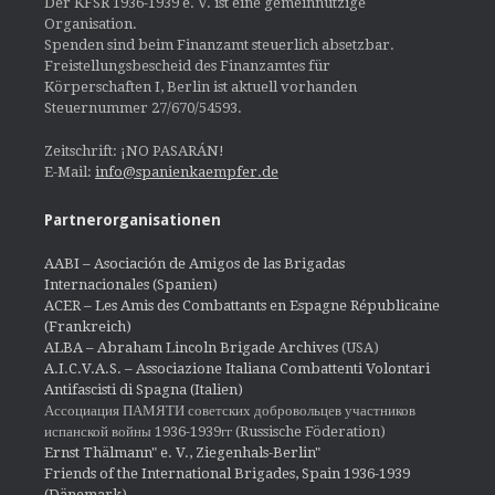
Der KFSR 1936-1939 e. V. ist eine gemeinnützige
Organisation.
Spenden sind beim Finanzamt steuerlich absetzbar.
Freistellungsbescheid des Finanzamtes für
Körperschaften I, Berlin ist aktuell vorhanden
Steuernummer 27/670/54593.
Zeitschrift: ¡NO PASARÁN!
E-Mail:
info@spanienkaempfer.de
Partnerorganisationen
AABI – Asociación de Amigos de las Brigadas
Internacionales (Spanien)
ACER – Les Amis des Combattants en Espagne Républicaine
(Frankreich)
ALBA – Abraham Lincoln Brigade Archives
(USA)
A.I.C.V.A.S. – Associazione Italiana Combattenti Volontari
Antifascisti di Spagna (Italien)
Ассоциация ПАМЯТИ советских добровольцев участников
испанской войны 1936-1939гг (Russische Föderation)
Ernst Thälmann" e. V., Ziegenhals-Berlin"
Friends of the International Brigades, Spain 1936-1939
(Dänemark)