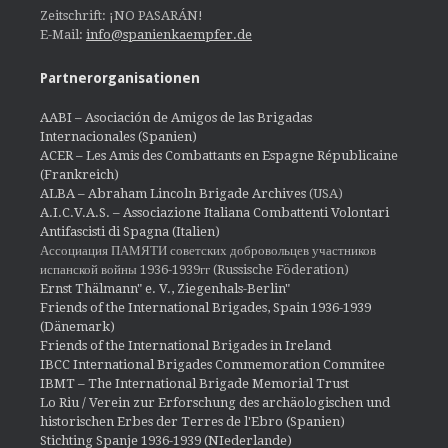
Zeitschrift: ¡NO PASARÁN!
E-Mail:
info@spanienkaempfer.de
Partnerorganisationen
AABI – Asociación de Amigos de las Brigadas
Internacionales (Spanien)
ACER – Les Amis des Combattants en Espagne Républicaine
(Frankreich)
ALBA – Abraham Lincoln Brigade Archives
(USA)
A.I.C.V.A.S. – Associazione Italiana Combattenti Volontari
Antifascisti di Spagna (Italien)
Ассоциация ПАМЯТИ советских добровольцев участников
испанской войны 1936-1939гг (Russische Föderation)
Ernst Thälmann" e. V., Ziegenhals-Berlin"
Friends of the International Brigades, Spain 1936-1939
(Dänemark)
Friends of the International Brigades in Ireland
IBCC International Brigades Commemoration Commitee
IBMT – The International Brigade Memorial Trust
Lo Riu / Verein zur Erforschung des archäologischen und
historischen Erbes der Terres de l'Ebro (Spanien)
Stichting Spanje 1936-1939 (NIederlande)