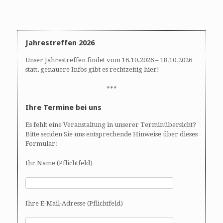
i
g
a
t
Jahrestreffen 2026
i
o
Unser Jahrestreffen findet vom 16.10.2026 – 18.10.2026
n
statt, genauere Infos gibt es rechtzeitig hier!
***
Ihre Termine bei uns
Es fehlt eine Veranstaltung in unserer Terminübersicht?
Bitte senden Sie uns entsprechende Hinweise über dieses
Formular:
Ihr Name (Pflichtfeld)
Ihre E-Mail-Adresse (Pflichtfeld)