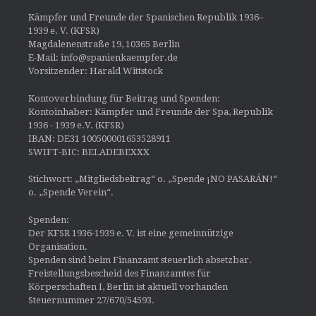
Kämpfer und Freunde der Spanischen Republik 1936–
1939 e. V. (KFSR)
Magdalenenstraße 19, 10365 Berlin
E-Mail: info@spanienkaempfer.de
Vorsitzender: Harald Wittstock
Kontoverbindung für Beitrag und Spenden:
Kontoinhaber: Kämpfer und Freunde der Spa, Republik
1936 - 1939 e.V. (KFSR)
IBAN: DE31 100500001653528911
SWIFT-BIC: BELADEBEXXX
Stichwort: „Mitgliedsbeitrag“ o. „Spende ¡NO PASARÁN!“
o. „Spende Verein“.
Spenden:
Der KFSR 1936-1939 e. V. ist eine gemeinnützige
Organisation.
Spenden sind beim Finanzamt steuerlich absetzbar.
Freistellungsbescheid des Finanzamtes für
Körperschaften I, Berlin ist aktuell vorhanden
Steuernummer 27/670/54593.